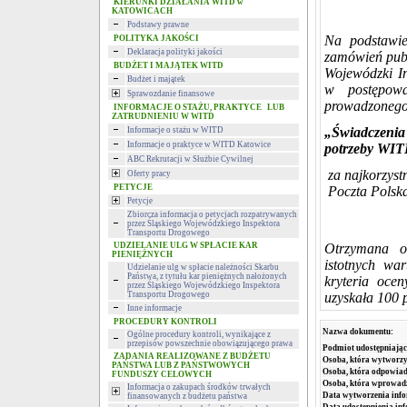
KIERUNKI DZIAŁANIA WITD w
KATOWICACH
Podstawy prawne
Na podstawie
POLITYKA JAKOŚCI
Deklaracja polityki jakości
zamówień publ
BUDŻET I MAJĄTEK WITD
Wojewódzki I
Budżet i majątek
w postępow
Sprawozdanie finansowe
prowadzonego 
INFORMACJE O STAŻU, PRAKTYCE LUB
ZATRUDNIENIU W WITD
„Świadczenia
Informacje o stażu w WITD
Informacje o praktyce w WITD Katowice
potrzeby WIT
ABC Rekrutacji w Służbie Cywilnej
za najkorzyst
Oferty pracy
PETYCJE
Poczta Polska
Petycje
Zbiorcza informacja o petycjach rozpatrywanych
przez Śląskiego Wojewódzkiego Inspektora
Transportu Drogowego
UDZIELANIE ULG W SPŁACIE KAR
Otrzymana o
PIENIĘŻNYCH
istotnych wa
Udzielanie ulg w spłacie należności Skarbu
Państwa, z tytułu kar pieniężnych nałożonych
kryteria oce
przez Śląskiego Wojewódzkiego Inspektora
Transportu Drogowego
uzyskała 100 p
Inne informacje
PROCEDURY KONTROLI
Nazwa dokumentu:
Ogólne procedury kontroli, wynikające z
przepisów powszechnie obowiązującego prawa
Podmiot udostępniając
ZADANIA REALIZOWANE Z BUDŻETU
Osoba, która wytworzy
PAŃSTWA LUB Z PAŃSTWOWYCH
Osoba, która odpowiada
FUNDUSZY CELOWYCH
Osoba, która wprowad
Informacja o zakupach środków trwałych
Data wytworzenia info
finansowanych z budżetu państwa