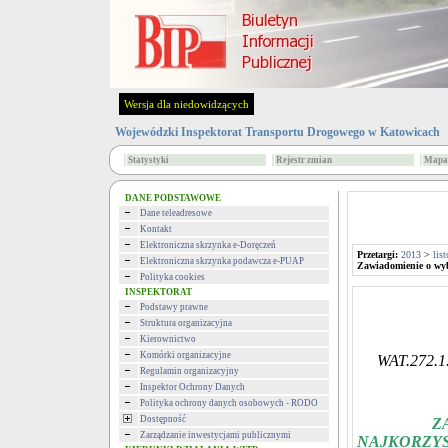
Wersja dla niedowidzących
Wojewódzki Inspektorat Transportu Drogowego w Katowicach
Statystyki
Rejestr zmian
Mapa 
DANE PODSTAWOWE
Dane teleadresowe
Kontakt
Elektroniczna skrzynka e-Doręczeń
Przetargi:
2013
>
lis
Elektroniczna skrzynka podawcza e-PUAP
Zawiadomienie o wyb
Polityka cookies
INSPEKTORAT
Podstawy prawne
Struktura organizacyjna
Kierownictwo
Komórki organizacyjne
WAT.272.1
Regulamin organizacyjny
Inspektor Ochrony Danych
Polityka ochrony danych osobowych - RODO
Dostępność
Z
Zarządzanie inwestycjami publicznymi
NAJKORZY