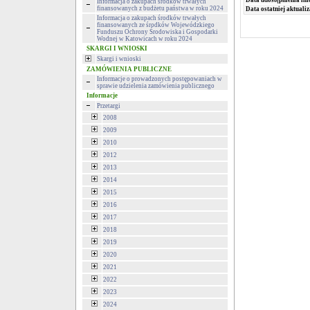
Data udostępnienia inf
Informacja o zakupach środków trwałych
finansowanych z budżetu państwa w roku 2024
Data ostatniej aktualiz
Informacja o zakupach środków trwałych
finansowanych ze środków Wojewódzkiego
Funduszu Ochrony Środowiska i Gospodarki
Wodnej w Katowicach w roku 2024
SKARGI I WNIOSKI
Skargi i wnioski
ZAMÓWIENIA PUBLICZNE
Informacje o prowadzonych postępowaniach w
sprawie udzielenia zamówienia publicznego
Informacje
Przetargi
2008
2009
2010
2012
2013
2014
2015
2016
2017
2018
2019
2020
2021
2022
2023
2024