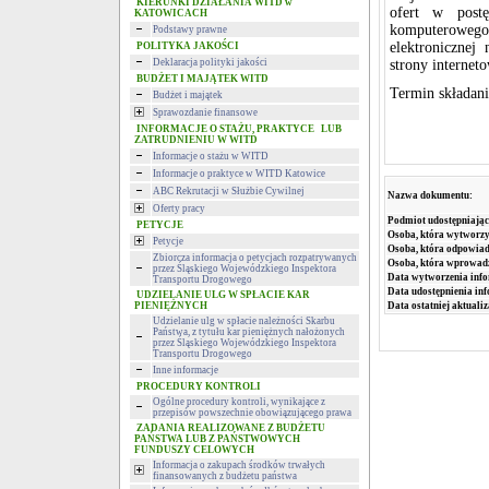
KIERUNKI DZIAŁANIA WITD w
ofert w post
KATOWICACH
komputeroweg
Podstawy prawne
elektronicznej
POLITYKA JAKOŚCI
Deklaracja polityki jakości
strony internet
BUDŻET I MAJĄTEK WITD
Termin składani
Budżet i majątek
Sprawozdanie finansowe
INFORMACJE O STAŻU, PRAKTYCE LUB
ZATRUDNIENIU W WITD
Informacje o stażu w WITD
Informacje o praktyce w WITD Katowice
ABC Rekrutacji w Służbie Cywilnej
Nazwa dokumentu:
Oferty pracy
Podmiot udostępniając
PETYCJE
Osoba, która wytworzy
Petycje
Osoba, która odpowiada
Zbiorcza informacja o petycjach rozpatrywanych
Osoba, która wprowad
przez Śląskiego Wojewódzkiego Inspektora
Data wytworzenia info
Transportu Drogowego
Data udostępnienia inf
UDZIELANIE ULG W SPŁACIE KAR
PIENIĘŻNYCH
Data ostatniej aktualiz
Udzielanie ulg w spłacie należności Skarbu
Państwa, z tytułu kar pieniężnych nałożonych
przez Śląskiego Wojewódzkiego Inspektora
Transportu Drogowego
Inne informacje
PROCEDURY KONTROLI
Ogólne procedury kontroli, wynikające z
przepisów powszechnie obowiązującego prawa
ZADANIA REALIZOWANE Z BUDŻETU
PAŃSTWA LUB Z PAŃSTWOWYCH
FUNDUSZY CELOWYCH
Informacja o zakupach środków trwałych
finansowanych z budżetu państwa