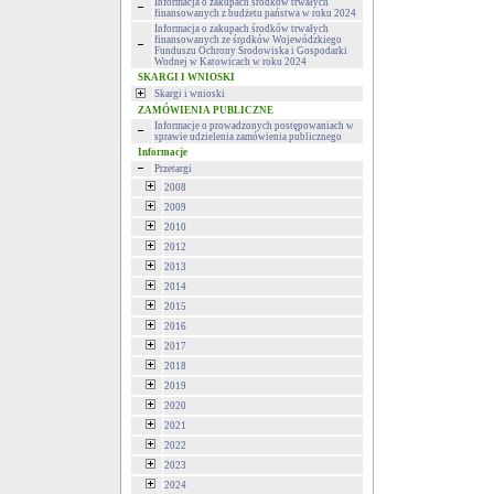
Informacja o zakupach środków trwałych
finansowanych z budżetu państwa w roku 2024
Informacja o zakupach środków trwałych
finansowanych ze środków Wojewódzkiego
Funduszu Ochrony Środowiska i Gospodarki
Wodnej w Katowicach w roku 2024
SKARGI I WNIOSKI
Skargi i wnioski
ZAMÓWIENIA PUBLICZNE
Informacje o prowadzonych postępowaniach w
sprawie udzielenia zamówienia publicznego
Informacje
Przetargi
2008
2009
2010
2012
2013
2014
2015
2016
2017
2018
2019
2020
2021
2022
2023
2024