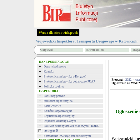
Wersja dla niedowidzących
Wojewódzki Inspektorat Transportu Drogowego w Katowicach
Statystyki
Rejestr zmian
Mapa 
DANE PODSTAWOWE
Dane teleadresowe
Kontakt
Elektroniczna skrzynka e-Doręczeń
Przetargi:
2022
>
cze
Elektroniczna skrzynka podawcza e-PUAP
Ogłoszenie nr WAT.2
Polityka cookies
INSPEKTORAT
Podstawy prawne
Struktura organizacyjna
Kierownictwo
Ogłoszenie
Komórki organizacyjne
Regulamin organizacyjny
Inspektor Ochrony Danych
Polityka ochrony danych osobowych - RODO
Dostępność
Zarządzanie inwestycjami publicznymi
Wojewódzki Ins