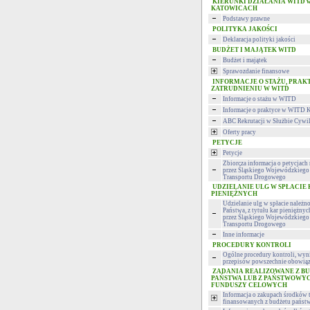
KIERUNKI DZIAŁANIA WITD 
KATOWICACH
Podstawy prawne
POLITYKA JAKOŚCI
Deklaracja polityki jakości
BUDŻET I MAJĄTEK WITD
Budżet i majątek
Sprawozdanie finansowe
INFORMACJE O STAŻU, PRAK
ZATRUDNIENIU W WITD
Informacje o stażu w WITD
Informacje o praktyce w WITD 
ABC Rekrutacji w Służbie Cywi
Oferty pracy
PETYCJE
Petycje
Zbiorcza informacja o petycjac
przez Śląskiego Wojewódzkiego 
Transportu Drogowego
UDZIELANIE ULG W SPŁACIE
PIENIĘŻNYCH
Udzielanie ulg w spłacie należn
Państwa, z tytułu kar pieniężny
przez Śląskiego Wojewódzkiego 
Transportu Drogowego
Inne informacje
PROCEDURY KONTROLI
Ogólne procedury kontroli, wyni
przepisów powszechnie obowiąz
ZADANIA REALIZOWANE Z B
PAŃSTWA LUB Z PAŃSTWOWY
FUNDUSZY CELOWYCH
Informacja o zakupach środków 
finansowanych z budżetu państ