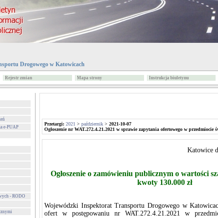
nsportu Drogowego w Katowicach
Rejestr zmian
Mapa strony
Instrukcja biuletynu
zeń
Przetargi:
2021
>
październik
>
2021-10-07
za e-PUAP
Ogłoszenie nr WAT.272.4.21.2021 w sprawie zapytania ofertowego w przedmiocie 
Katowice d
Ogłoszenie o zamówieniu publicznym o wartości s
kwoty 130.000 zł
owych - RODO
Wojewódzki Inspektorat Transportu Drogowego w Katowicach
cznymi
ofert w postępowaniu nr WAT.272.4.21.2021 w przedmio