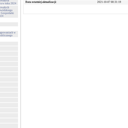
trwałych
Data ostatniej aktualizacji:
2021-10-07 08:31:19
wa w roku 2024
trwałych
ewódzkiego
i Gospodarki
024
tępowaniach w
publicznego