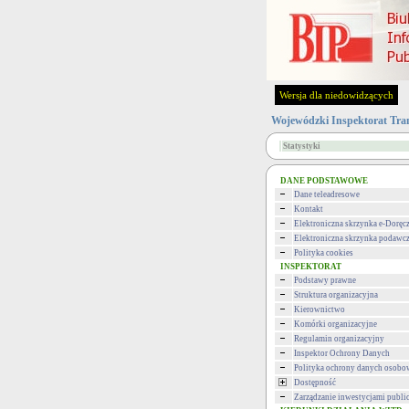
Wersja dla niedowidzących
Wojewódzki Inspektorat Tra
Statystyki
DANE PODSTAWOWE
Dane teleadresowe
Kontakt
Elektroniczna skrzynka e-Doręc
Elektroniczna skrzynka podawc
Polityka cookies
INSPEKTORAT
Podstawy prawne
Struktura organizacyjna
Kierownictwo
Komórki organizacyjne
Regulamin organizacyjny
Inspektor Ochrony Danych
Polityka ochrony danych osob
Dostępność
Zarządzanie inwestycjami publi