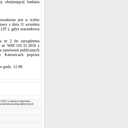
j obejmującej badania
owadzone jest w trybie
stawy z dnia 11 września
1129 ), gdyż szacunkowa
ka nr 2 do zarządzenia
o nr WAT.110.32.2016 z
nia zamówień publicznych
w Katowicach poprzez
 o godz. 12.00.
1.2021 w sprawie zapytania
świadczenia usług medycznych