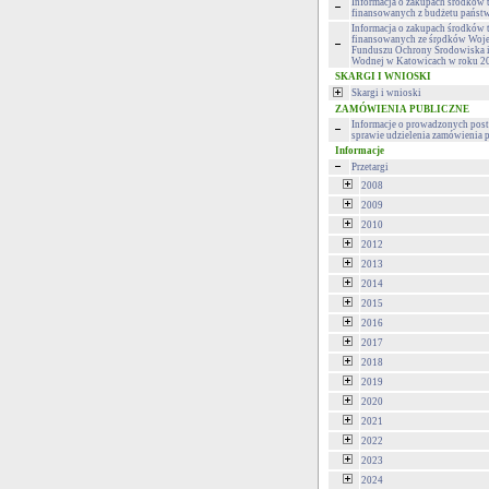
Informacja o zakupach środków 
finansowanych z budżetu państ
Informacja o zakupach środków 
finansowanych ze środków Woj
Funduszu Ochrony Środowiska 
Wodnej w Katowicach w roku 2
SKARGI I WNIOSKI
Skargi i wnioski
ZAMÓWIENIA PUBLICZNE
Informacje o prowadzonych pos
sprawie udzielenia zamówienia 
Informacje
Przetargi
2008
2009
2010
2012
2013
2014
2015
2016
2017
2018
2019
2020
2021
2022
2023
2024