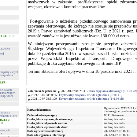
w
medycznych w zakresie profilaktycznej opieki zdrowotne
wstępne, okresowe i kontrolne pracowników.
Postępowanie o udzielenie przedmiotowego zamówienia pr
zapytania ofertowego, do którego nie stosuje się przepisów u
2019 r. Prawo zamówień publicznych (Dz. U. z 2021 r., poz. 
wartość zamówienia jest niższa niż kwota 130.000 zł netto.
TYCE LUB
W niniejszym postępowaniu stosuje się przepisy załączni
Śląskiego Wojewódzkiego Inspektora Transportu Drogoweg
Katowice
dnia 20 października 2016 r. w sprawie zasad i trybu udziela
lnej
przez Wojewódzki Inspektorat Transportu Drogowego 
publikację druku zapytania ofertowego na stronie BIP.
Termin składania ofert upływa w dniu 18 października 2021 r.
h rozpatrywanych
Inspektora
 KAR
ości Skarbu
Załączniki do pobrania:
2021-10-07 08:25:43 -
Druk zapytania ofertowego
(614.48 kB)
ch nałożonych
2021-10-07 08:30:55 -
Edytowalny załącznik nr 2 do ogłoszenia
(97.00 kB)
Inspektora
2021-10-07 08:31:09 -
Edytowalny załącznik nr 3 do ogłoszenia
(141.50 kB)
Ogłoszenie nr WAT.272.4.2
Nazwa dokumentu:
ofertowego w przedmiocie 
kające z
Podmiot udostępniający:
WITD Katowice
ującego prawa
Osoba, która wytworzyła informację:
Andrzej Jaworski
UDŻETU
CH
Osoba, która odpowiada za treść:
Andrzej Jaworski
Osoba, która wprowadzała dane:
Andrzej Jaworski
trwałych
Data wytworzenia informacji:
2021-10-07 07:16:13
wa
Data udostępnienia informacji:
2021-10-07 07:16:13