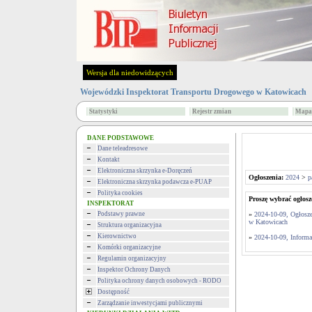
Wersja dla niedowidzących
Wojewódzki Inspektorat Transportu Drogowego w Katowicach
Statystyki
Rejestr zmian
Mapa 
DANE PODSTAWOWE
Dane teleadresowe
Kontakt
Elektroniczna skrzynka e-Doręczeń
Ogłoszenia:
2024
>
p
Elektroniczna skrzynka podawcza e-PUAP
Polityka cookies
Proszę wybrać ogłosz
INSPEKTORAT
Podstawy prawne
»
2024-10-09, Ogłosz
w Katowicach
Struktura organizacyjna
Kierownictwo
»
2024-10-09, Inform
Komórki organizacyjne
Regulamin organizacyjny
Inspektor Ochrony Danych
Polityka ochrony danych osobowych - RODO
Dostępność
Zarządzanie inwestycjami publicznymi