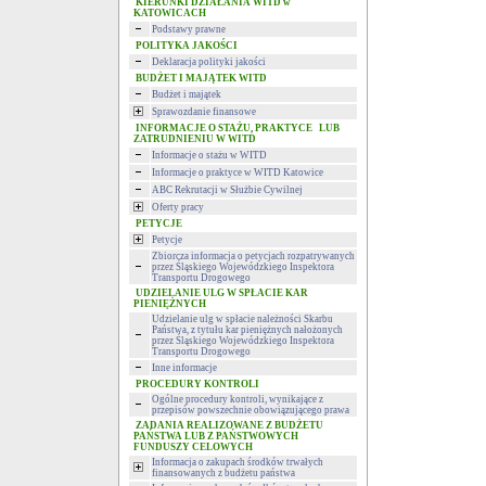
KIERUNKI DZIAŁANIA WITD w
KATOWICACH
Podstawy prawne
POLITYKA JAKOŚCI
Deklaracja polityki jakości
BUDŻET I MAJĄTEK WITD
Budżet i majątek
Sprawozdanie finansowe
INFORMACJE O STAŻU, PRAKTYCE LUB
ZATRUDNIENIU W WITD
Informacje o stażu w WITD
Informacje o praktyce w WITD Katowice
ABC Rekrutacji w Służbie Cywilnej
Oferty pracy
PETYCJE
Petycje
Zbiorcza informacja o petycjach rozpatrywanych
przez Śląskiego Wojewódzkiego Inspektora
Transportu Drogowego
UDZIELANIE ULG W SPŁACIE KAR
PIENIĘŻNYCH
Udzielanie ulg w spłacie należności Skarbu
Państwa, z tytułu kar pieniężnych nałożonych
przez Śląskiego Wojewódzkiego Inspektora
Transportu Drogowego
Inne informacje
PROCEDURY KONTROLI
Ogólne procedury kontroli, wynikające z
przepisów powszechnie obowiązującego prawa
ZADANIA REALIZOWANE Z BUDŻETU
PAŃSTWA LUB Z PAŃSTWOWYCH
FUNDUSZY CELOWYCH
Informacja o zakupach środków trwałych
finansowanych z budżetu państwa