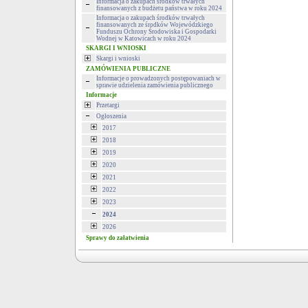
Informacja o zakupach środków trwałych
finansowanych z budżetu państwa w roku 2024
Informacja o zakupach środków trwałych
finansowanych ze środków Wojewódzkiego
Funduszu Ochrony Środowiska i Gospodarki
Wodnej w Katowicach w roku 2024
SKARGI I WNIOSKI
Skargi i wnioski
ZAMÓWIENIA PUBLICZNE
Informacje o prowadzonych postępowaniach w
sprawie udzielenia zamówienia publicznego
Informacje
Przetargi
Ogłoszenia
2017
2018
2019
2020
2021
2022
2023
2024
2026
Sprawy do załatwienia