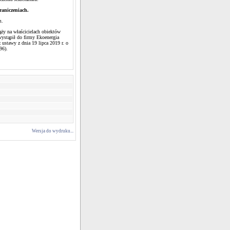
raniczeniach.
m.
ąży na właścicielach obiektów
ystąpił do firmy Ekoenergia
ustawy z dnia 19 lipca 2019 r. o
696).
Wersja do wydruku...