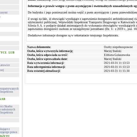
Informacja o prawie wstępu z psem asystującym i ewentualnych uzasadnionych og
Do budynku i jego pomieszczeń można wejść z psem asystującym i psem przewodnikie
cznymi
w
Z uwagi na fakt, iż obowiązki wynikające z zapewnienia dostępności architektonicznej ci
użyteczności publicznej, Wojewódzki Inspektorat Transportu Drogowego w Katowicach w
Silesia S.A. o podjęcie działań zmierzających do wykonania obowiązków wynikających z 
zapewnieniu dostępności osobom ze szczególnymi potrzebami (Dz. U. z 2019 r., poz. 1
Dodatkowe informacje dostępne są w sekretariacie tutejszego Inspektoratu.
Nazwa dokumentu:
Osoby niepełnosprawne
Osoba, która wytworzyła informację:
Maciej Stański
TYCE LUB
Osoba, która odpowiada za treść:
Elżbieta Gołaszewska
Osoba, która wprowadzała dane:
Maciej Stański
Data wytworzenia informacji:
2021-03-31 11:13:53
Katowice
Data udostępnienia informacji:
2021-03-31 11:13:53
lnej
Data ostatniej aktualizacji:
2021-03-31 11:15:30
h rozpatrywanych
Inspektora
 KAR
ości Skarbu
ch nałożonych
Inspektora
kające z
ującego prawa
UDŻETU