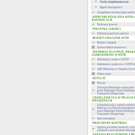
Osoby niepełnosprawne
Raport dostępności
Zarządzanie inwestycjami publi
KIERUNKI DZIAŁANIA WITD 
KATOWICACH
Podstawy prawne
POLITYKA JAKOŚCI
Deklaracja polityki jakości
BUDŻET I MAJĄTEK WITD
Budżet i majątek
Sprawozdanie finansowe
INFORMACJE O STAŻU, PRAK
ZATRUDNIENIU W WITD
Informacje o stażu w WITD
Informacje o praktyce w WITD 
ABC Rekrutacji w Służbie Cywi
Oferty pracy
PETYCJE
Petycje
Zbiorcza informacja o petycjac
przez Śląskiego Wojewódzkiego 
Transportu Drogowego
UDZIELANIE ULG W SPŁACIE
PIENIĘŻNYCH
Udzielanie ulg w spłacie należn
Państwa, z tytułu kar pieniężny
przez Śląskiego Wojewódzkiego 
Transportu Drogowego
Inne informacje
PROCEDURY KONTROLI
Ogólne procedury kontroli, wyni
przepisów powszechnie obowiąz
ZADANIA REALIZOWANE Z B