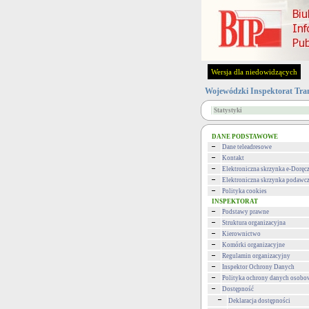
Wersja dla niedowidzących
Wojewódzki Inspektorat Tra
Statystyki
DANE PODSTAWOWE
Dane teleadresowe
Kontakt
Elektroniczna skrzynka e-Doręc
Elektroniczna skrzynka podawc
Polityka cookies
INSPEKTORAT
Podstawy prawne
Struktura organizacyjna
Kierownictwo
Komórki organizacyjne
Regulamin organizacyjny
Inspektor Ochrony Danych
Polityka ochrony danych osob
Dostępność
Deklaracja dostępności