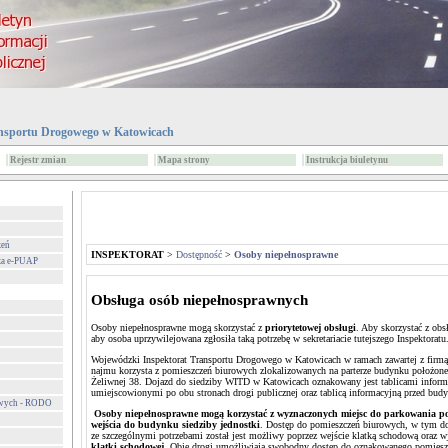
nsportu Drogowego w Katowicach
Rejestr zmian
Mapa strony
Instrukcja biuletynu
zeń
INSPEKTORAT
>
Dostępność
>
Osoby niepełnosprawne
za e-PUAP
Obsługa osób niepełnosprawnych
Osoby niepełnosprawne mogą skorzystać z
priorytetowej obsługi
. Aby skorzystać z obs
aby osoba uprzywilejowana zgłosiła taką potrzebę w sekretariacie tutejszego Inspektoratu
Wojewódzki Inspektorat Transportu Drogowego w Katowicach w ramach zawartej z firm
najmu korzysta z pomieszczeń biurowych zlokalizowanych na parterze budynku położone
Żeliwnej 38. Dojazd do siedziby WITD w Katowicach oznakowany jest tablicami info
umiejscowionymi po obu stronach drogi publicznej oraz tablicą informacyjną przed bu
owych - RODO
Osoby niepełnosprawne mogą korzystać z wyznaczonych miejsc do parkowania p
wejścia do budynku siedziby jednostki
. Dostęp do pomieszczeń biurowych, w tym do 
ze szczególnymi potrzebami został jest możliwy poprzez wejście klatką schodową oraz 
klatki schodowej
. Obie drogi umożliwiają swobodny dostęp do oznakowanego pomieszc