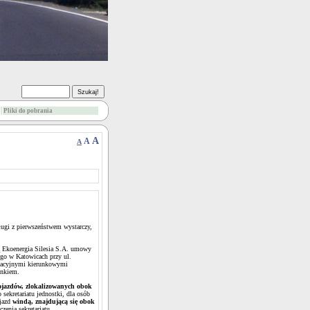
Pliki do pobrania
A
A
A
ługi z pierwszeństwem wystarczy,
.
ą Ekoenergia Silesia S.A. umowy
go w Katowicach przy ul.
rmacyjnymi kierunkowymi
dynkiem.
ojazdów, zlokalizowanych obok
sekretariatu jednostki, dla osób
wjazd
windą, znajdującą się obok
zenia sekretariatu.