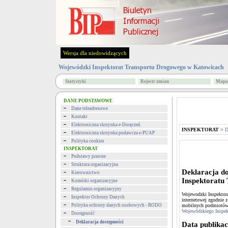
Wersja dla niedowidzących
Wojewódzki Inspektorat Transportu Drogowego w Katowicach
Statystyki
Rejestr zmian
Mapa 
DANE PODSTAWOWE
Dane teleadresowe
Kontakt
Elektroniczna skrzynka e-Doręczeń
INSPEKTORAT
>
D
Elektroniczna skrzynka podawcza e-PUAP
Polityka cookies
INSPEKTORAT
Deklaracja
Podstawy prawne
Struktura organizacyjna
Deklaracja do
Kierownictwo
Inspektoratu
Komórki organizacyjne
Regulamin organizacyjny
Wojewodzki Inspektora
Inspektor Ochrony Danych
internetowej zgodnie z
Polityka ochrony danych osobowych - RODO
mobilnych podmiotów 
Wojewódzkiego Inspek
Dostępność
Deklaracja dostępności
Data publikacj