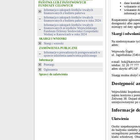
PAŃSTWA LUB Z PAŃSTWOWYCH
dane kontakt
FUNDUSZY CELOWYCH
wskazanie st
wskazanie do
Informacja o zakupach środków trwałych
informacji n
finansowanych z budżetu państwa
Informacja o zakupach środków trwałych
Rozpatrzenie zgłoszeni
finansowanych z budżetu państwa w roku 2024
dostępności albo zape
Informacja o zakupach środków trwałych
miesięcy od daty zgłos
finansowanych ze środków Wojewódzkiego
Funduszu Ochrony Środowiska i Gospodarki
Skargi i odwołani
Wodnej w Katowicach w roku 2024
SKARGI I WNIOSKI
Na niedotrzymanie tyc
Skargi i wnioski
adres:
ZAMÓWIENIA PUBLICZNE
Wojewoda Śląski
Informacje o prowadzonych postępowaniach w
ul. Jagiellońska 2540
sprawie udzielenia zamówienia publicznego
Informacje
e-mail: bok@katowice
Przetargi
telefon: 32 20 77 777
adres skrytki ePUAP:
Ogłoszenia
Sprawy do załatwienia
Skargę można złożyć 
Dostępność ar
Wojewódzki Inspektor
najmu korzysta z pomi
Żeliwnej 38. Dojazd 
umiejscowionymi po ob
Informacje d
Ułatwienia
Osoby niepełnosprawn
do budynku siedziby j
szczególnymi potrzeba
klatki schodowej. Obi