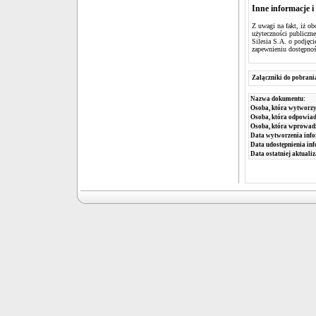
Inne informacje i
Z uwagi na fakt, iż ob
użyteczności publiczn
Silesia S.A. o podjęc
zapewnieniu dostępnoś
Załączniki do pobrani
Nazwa dokumentu:
Osoba, która wytworzy
Osoba, która odpowiada
Osoba, która wprowad
Data wytworzenia info
Data udostępnienia inf
Data ostatniej aktualiz