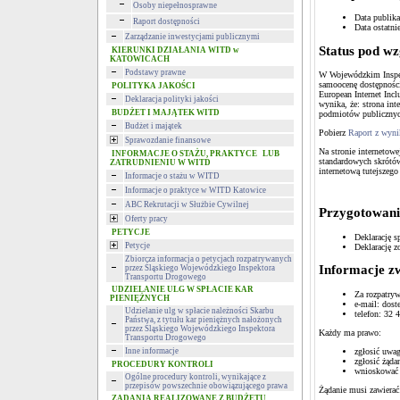
Osoby niepełnosprawne
Data publika
Raport dostępności
Data ostatnie
Zarządzanie inwestycjami publicznymi
Status pod wz
KIERUNKI DZIAŁANIA WITD w
KATOWICACH
Podstawy prawne
W Wojewódzkim Inspek
samoocenę dostępności
POLITYKA JAKOŚCI
European Internet Inclu
Deklaracja polityki jakości
wynika, że: strona int
BUDŻET I MAJĄTEK WITD
podmiotów publicznyc
Budżet i majątek
Pobierz
Raport z wyni
Sprawozdanie finansowe
Na stronie internetowe
INFORMACJE O STAŻU, PRAKTYCE LUB
standardowych skrótów
ZATRUDNIENIU W WITD
internetową tutejszego
Informacje o stażu w WITD
Informacje o praktyce w WITD Katowice
ABC Rekrutacji w Służbie Cywilnej
Przygotowanie
Oferty pracy
PETYCJE
Deklarację s
Petycje
Deklarację z
Zbiorcza informacja o petycjach rozpatrywanych
Informacje z
przez Śląskiego Wojewódzkiego Inspektora
Transportu Drogowego
UDZIELANIE ULG W SPŁACIE KAR
Za rozpatry
PIENIĘŻNYCH
e-mail: dos
Udzielanie ulg w spłacie należności Skarbu
telefon: 32 
Państwa, z tytułu kar pieniężnych nałożonych
przez Śląskiego Wojewódzkiego Inspektora
Każdy ma prawo:
Transportu Drogowego
zgłosić uwag
Inne informacje
zgłosić żąda
PROCEDURY KONTROLI
wnioskować o
Ogólne procedury kontroli, wynikające z
przepisów powszechnie obowiązującego prawa
Żądanie musi zawierać
ZADANIA REALIZOWANE Z BUDŻETU