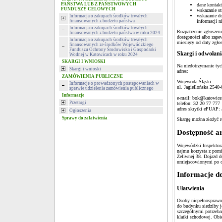
PAŃSTWA LUB Z PAŃSTWOWYCH
dane kontakt
FUNDUSZY CELOWYCH
wskazanie st
wskazanie do
Informacja o zakupach środków trwałych
informacji n
finansowanych z budżetu państwa
Informacja o zakupach środków trwałych
Rozpatrzenie zgłoszeni
finansowanych z budżetu państwa w roku 2024
dostępności albo zape
Informacja o zakupach środków trwałych
miesięcy od daty zgłos
finansowanych ze środków Wojewódzkiego
Funduszu Ochrony Środowiska i Gospodarki
Skargi i odwołani
Wodnej w Katowicach w roku 2024
SKARGI I WNIOSKI
Na niedotrzymanie tyc
Skargi i wnioski
adres:
ZAMÓWIENIA PUBLICZNE
Wojewoda Śląski
Informacje o prowadzonych postępowaniach w
ul. Jagiellońska 2540
sprawie udzielenia zamówienia publicznego
Informacje
e-mail: bok@katowice
Przetargi
telefon: 32 20 77 777
adres skrytki ePUAP:
Ogłoszenia
Sprawy do załatwienia
Skargę można złożyć 
Dostępność ar
Wojewódzki Inspektor
najmu korzysta z pomi
Żeliwnej 38. Dojazd 
umiejscowionymi po ob
Informacje d
Ułatwienia
Osoby niepełnosprawn
do budynku siedziby j
szczególnymi potrzeba
klatki schodowej. Obi