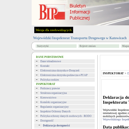
Wersja dla niedowidzących
Wojewódzki Inspektorat Transportu Drogowego w Katowicach
Statystyki
Rejestr zmian
Mapa 
DANE PODSTAWOWE
Dane teleadresowe
Kontakt
Elektroniczna skrzynka e-Doręczeń
INSPEKTORAT
>
D
Elektroniczna skrzynka podawcza e-PUAP
Polityka cookies
INSPEKTORAT
Deklaracja
Podstawy prawne
Struktura organizacyjna
Deklaracja do
Kierownictwo
Inspektoratu
Komórki organizacyjne
Regulamin organizacyjny
Wojewodzki Inspektora
Inspektor Ochrony Danych
internetowej zgodnie z
Polityka ochrony danych osobowych - RODO
mobilnych podmiotów 
Wojewódzkiego Inspek
Dostępność
Deklaracja dostępności
Data publikacj