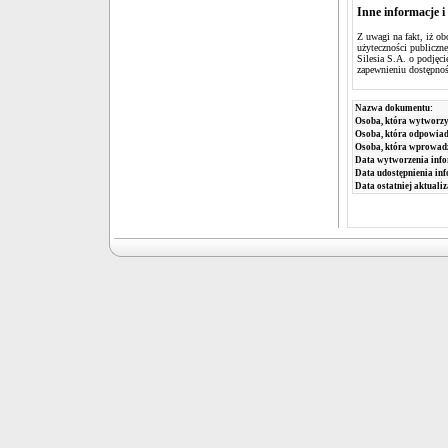
Inne informacje i
Z uwagi na fakt, iż ob
użyteczności publiczn
Silesia S.A. o podjęc
zapewnieniu dostępnoś
Nazwa dokumentu:
Osoba, która wytworzy
Osoba, która odpowiada
Osoba, która wprowad
Data wytworzenia info
Data udostępnienia inf
Data ostatniej aktualiz