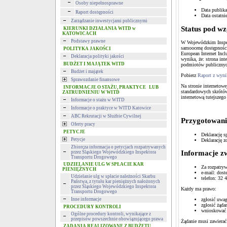
Osoby niepełnosprawne
Data publika
Raport dostępności
Data ostatnie
Zarządzanie inwestycjami publicznymi
Status pod wz
KIERUNKI DZIAŁANIA WITD w
KATOWICACH
Podstawy prawne
W Wojewódzkim Inspek
samoocenę dostępności
POLITYKA JAKOŚCI
European Internet Inclu
Deklaracja polityki jakości
wynika, że: strona int
BUDŻET I MAJĄTEK WITD
podmiotów publicznyc
Budżet i majątek
Pobierz
Raport z wyni
Sprawozdanie finansowe
Na stronie internetowe
INFORMACJE O STAŻU, PRAKTYCE LUB
standardowych skrótów
ZATRUDNIENIU W WITD
internetową tutejszego
Informacje o stażu w WITD
Informacje o praktyce w WITD Katowice
ABC Rekrutacji w Służbie Cywilnej
Przygotowanie
Oferty pracy
PETYCJE
Deklarację s
Petycje
Deklarację z
Zbiorcza informacja o petycjach rozpatrywanych
Informacje z
przez Śląskiego Wojewódzkiego Inspektora
Transportu Drogowego
UDZIELANIE ULG W SPŁACIE KAR
Za rozpatry
PIENIĘŻNYCH
e-mail: dos
Udzielanie ulg w spłacie należności Skarbu
telefon: 32 
Państwa, z tytułu kar pieniężnych nałożonych
przez Śląskiego Wojewódzkiego Inspektora
Każdy ma prawo:
Transportu Drogowego
zgłosić uwag
Inne informacje
zgłosić żąda
PROCEDURY KONTROLI
wnioskować o
Ogólne procedury kontroli, wynikające z
przepisów powszechnie obowiązującego prawa
Żądanie musi zawierać
ZADANIA REALIZOWANE Z BUDŻETU