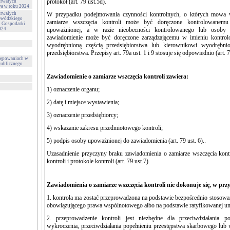
protokół (art. 79 ust.5d).
trwałych
wa w roku 2024
trwałych
W przypadku podejmowania czynności kontrolnych, o których mowa w
ewódzkiego
zamiarze wszczęcia kontroli może być doręczone kontrolowanemu
i Gospodarki
024
upoważnionej, a w razie nieobecności kontrolowanego lub osoby 
zawiadomienie może być doręczone zarządzającemu w imieniu kontro
wyodrębnioną częścią przedsiębiorstwa lub kierownikowi wyodrębnio
przedsiębiorstwa. Przepisy art. 79a ust. 1 i 9 stosuje się odpowiednio (art. 7
tępowaniach w
publicznego
Zawiadomienie o zamiarze wszczęcia kontroli zawiera:
1) oznaczenie organu;
2) datę i miejsce wystawienia;
3) oznaczenie przedsiębiorcy;
4) wskazanie zakresu przedmiotowego kontroli;
5) podpis osoby upoważnionej do zawiadomienia (art. 79 ust. 6)..
Uzasadnienie przyczyny braku zawiadomienia o zamiarze wszczęcia kontr
kontroli i protokole kontroli (art. 79 ust.7).
Zawiadomienia o zamiarze wszczęcia kontroli nie dokonuje się, w pr
1. kontrola ma zostać przeprowadzona na podstawie bezpośrednio stosow
obowiązującego prawa wspólnotowego albo na podstawie ratyfikowanej
2. przeprowadzenie kontroli jest niezbędne dla przeciwdziałania po
wykroczenia, przeciwdziałania popełnieniu przestępstwa skarbowego lub