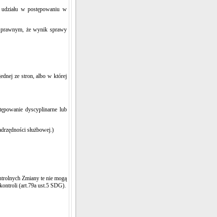
d udziału w postępowaniu w
ku prawnym, że wynik sprawy
ednej ze stron, albo w której
ępowanie dyscyplinarne lub
adrzędności służbowej.)
ntrolnych Zmiany te nie mogą
ontroli (art.79a ust.5 SDG).