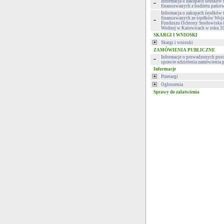
Informacja o zakupach środków 
finansowanych z budżetu państ
Informacja o zakupach środków 
finansowanych ze środków Woj
Funduszu Ochrony Środowiska 
Wodnej w Katowicach w roku 2
SKARGI I WNIOSKI
Skargi i wnioski
ZAMÓWIENIA PUBLICZNE
Informacje o prowadzonych pos
sprawie udzielenia zamówienia 
Informacje
Przetargi
Ogłoszenia
Sprawy do załatwienia