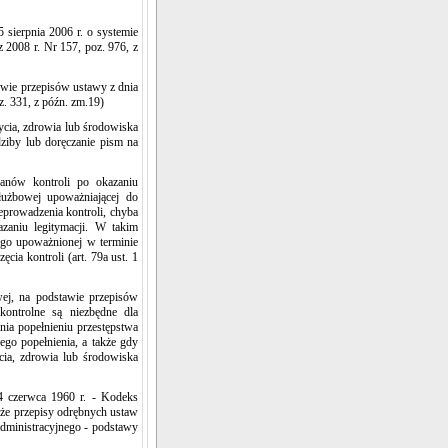
 sierpnia 2006 r. o systemie
 2008 r. Nr 157, poz. 976, z
awie przepisów ustawy z dnia
z. 331, z późn. zm.19)
ycia, zdrowia lub środowiska
dziby lub doręczanie pism na
nów kontroli po okazaniu
służbowej upoważniającej do
eprowadzenia kontroli, chyba
azaniu legitymacji. W takim
iego upoważnionej w terminie
cia kontroli (art. 79a ust. 1
wej, na podstawie przepisów
kontrolne są niezbędne dla
nia popełnieniu przestępstwa
go popełnienia, a także gdy
cia, zdrowia lub środowiska
4 czerwca 1960 r. - Kodeks
 że przepisy odrębnych ustaw
administracyjnego - podstawy