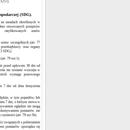
.1257).
ospodarczej (SDG).
t na zasadach określonych w
rednio stosowanych przepisów
z ratyfikowanych umów
 ustaw szczególnych (art. 77
 przedsiębiorcy oraz organy
. 3 SDG).
art. 79 ust.1).
 niż przed upływem 30 dni od
rola nie zostanie wszczęta w
ontroli wymaga ponownego
m 7 dni od dnia doręczenia
lędzin, w tym pojazdów, lub
inu 7 dni, o którym mowa w
konywaniem oględzin nie mogą
 dokonywaniem pomiarów nie
czynności (art. 79 ust.5b).
ści związanych z pobieraniem
em pomiarów sporządza się