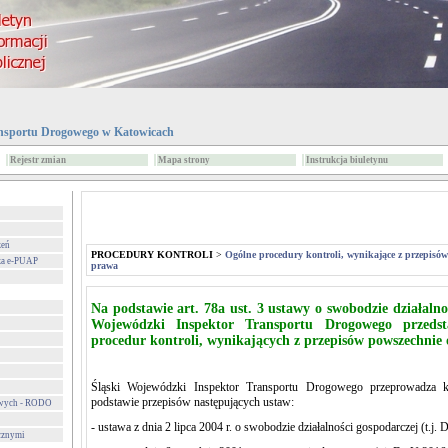
nsportu Drogowego w Katowicach
Rejestr zmian
Mapa strony
Instrukcja biuletynu
zeń
PROCEDURY KONTROLI
>
Ogólne procedury kontroli, wynikające z przepisó
za e-PUAP
prawa
Na podstawie art. 78a ust. 3 ustawy o swobodzie działalno
Wojewódzki Inspektor Transportu Drogowego przedst
procedur kontroli, wynikających z przepisów powszechnie
Śląski Wojewódzki Inspektor Transportu Drogowego przeprowadza ko
podstawie przepisów następujących ustaw:
owych - RODO
- ustawa z dnia 2 lipca 2004 r. o swobodzie działalności gospodarczej (t.j.
cznymi