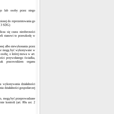
go lub osoby przez niego
ionej do reprezentowania go
t. 3 SDG)
icza się czasu nieobecności
eli stanowi to przeszkodę w
nej albo niewykonania przez
olne mogą być wykonywane w
osobę, o której mowa w art.
ości przywołanego świadka,
nak pracownikiem organu
u wykonywania działalności
ia działalności gospodarczej
ego, mogą być przeprowadzane
ie kontroli (art. 80a ust. 2