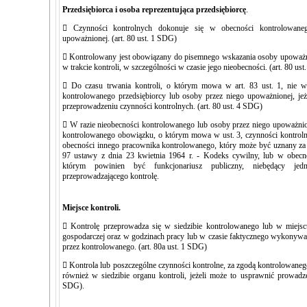
Przedsiębiorca i osoba reprezentująca przedsiębiorcę
.
 Czynności kontrolnych dokonuje się w obecności kontrolowane
upoważnionej. (art. 80 ust. 1 SDG)
 Kontrolowany jest obowiązany do pisemnego wskazania osoby upoważn
w trakcie kontroli, w szczególności w czasie jego nieobecności. (art. 80 us
 Do czasu trwania kontroli, o którym mowa w art. 83 ust. 1, nie wl
kontrolowanego przedsiębiorcy lub osoby przez niego upoważnionej, jeż
przeprowadzeniu czynności kontrolnych. (art. 80 ust. 4 SDG)
 W razie nieobecności kontrolowanego lub osoby przez niego upoważnio
kontrolowanego obowiązku, o którym mowa w ust. 3, czynności kontr
obecności innego pracownika kontrolowanego, który może być uznany za 
97 ustawy z dnia 23 kwietnia 1964 r. - Kodeks cywilny, lub w obecn
którym powinien być funkcjonariusz publiczny, niebędący jed
przeprowadzającego kontrolę.
Miejsce kontroli.
 Kontrolę przeprowadza się w siedzibie kontrolowanego lub w miejsc
gospodarczej oraz w godzinach pracy lub w czasie faktycznego wykonywan
przez kontrolowanego. (art. 80a ust. 1 SDG)
 Kontrola lub poszczególne czynności kontrolne, za zgodą kontrolowan
również w siedzibie organu kontroli, jeżeli może to usprawnić prowadzen
SDG).