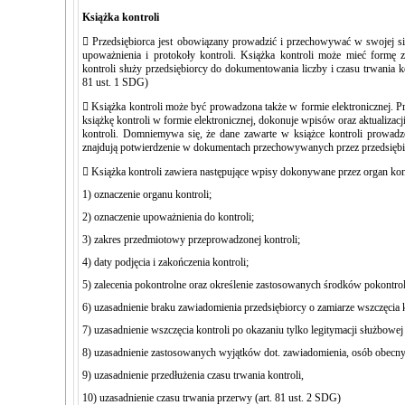
Książka kontroli
 Przedsiębiorca jest obowiązany prowadzić i przechowywać w swojej sie
upoważnienia i protokoły kontroli. Książka kontroli może mieć formę
kontroli służy przedsiębiorcy do dokumentowania liczby i czasu trwania kont
81 ust. 1 SDG)
 Książka kontroli może być prowadzona także w formie elektronicznej. Pr
książkę kontroli w formie elektronicznej, dokonuje wpisów oraz aktualizac
kontroli. Domniemywa się, że dane zawarte w książce kontroli prowadzo
znajdują potwierdzenie w dokumentach przechowywanych przez przedsiębio
 Książka kontroli zawiera następujące wpisy dokonywane przez organ kon
1) oznaczenie organu kontroli;
2) oznaczenie upoważnienia do kontroli;
3) zakres przedmiotowy przeprowadzonej kontroli;
4) daty podjęcia i zakończenia kontroli;
5) zalecenia pokontrolne oraz określenie zastosowanych środków pokontro
6) uzasadnienie braku zawiadomienia przedsiębiorcy o zamiarze wszczęcia k
7) uzasadnienie wszczęcia kontroli po okazaniu tylko legitymacji służbowej
8) uzasadnienie zastosowanych wyjątków dot. zawiadomienia, osób obecnyc
9) uzasadnienie przedłużenia czasu trwania kontroli,
10) uzasadnienie czasu trwania przerwy (art. 81 ust. 2 SDG)