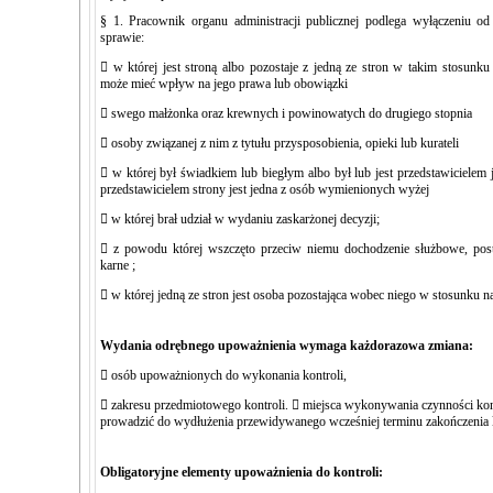
§ 1. Pracownik organu administracji publicznej podlega wyłączeniu o
sprawie:
 w której jest stroną albo pozostaje z jedną ze stron w takim stosun
może mieć wpływ na jego prawa lub obowiązki
 swego małżonka oraz krewnych i powinowatych do drugiego stopnia
 osoby związanej z nim z tytułu przysposobienia, opieki lub kurateli
 w której był świadkiem lub biegłym albo był lub jest przedstawicielem j
przedstawicielem strony jest jedna z osób wymienionych wyżej
 w której brał udział w wydaniu zaskarżonej decyzji;
 z powodu której wszczęto przeciw niemu dochodzenie służbowe, post
karne ;
 w której jedną ze stron jest osoba pozostająca wobec niego w stosunku n
Wydania odrębnego upoważnienia wymaga każdorazowa zmiana:
 osób upoważnionych do wykonania kontroli,
 zakresu przedmiotowego kontroli.  miejsca wykonywania czynności ko
prowadzić do wydłużenia przewidywanego wcześniej terminu zakończenia k
Obligatoryjne elementy upoważnienia do kontroli: