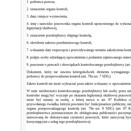
1. podstawa prawna,
2. oznaczenie organu kontroli,
3. data i miejsce wystawienia,
4. imię i nazwisko pracownika organu kontroli uprawnionego do wykonan
legitymacji służbowej,
5. oznaczenie przedsiębiorcy objętego kontrolą,
6. określenie zakresu przedmiotowego kontroli,
7. wskazanie daty rozpoczęcia i przewidywanego terminu zakończenia kont
8. podpis osoby udzielającej upoważnienia z podaniem zajmowanego stanow
9. pouczenie o prawach i obowiązkach kontrolowanego przedsiębiorcy (art.
Dokument, który nie zawiera któregokolwiek elementu wymaganego
podstawy do przeprowadzenia kontroli (art. 79a ust. 7 SDG).
Zakres kontroli nie może wykraczać poza zakres wskazany w upoważnieniu.
W razie nieobecności kontrolowanego przedsiębiorcy lub osoby przez ni
kontrolne mogą być wszczęte po okazaniu legitymacji służbowej pracown
może być uznany za osobę, o której mowa w art. 97 Kodeksu cy
przywołanego świadka, którym powinien być funkcjonariusz publiczny, n
organu przeprowadzającego kontrolę (art. 79a ust. 9 SDG) (art. 97
przedsiębiorstwa przeznaczonym do obsługiwania publiczności poczytuje
umocowaną do dokonywania czynności prawnych, które zazwyczaj by
korzystającymi z usług tego przedsiębiorstwa).