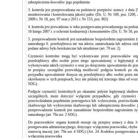
zabezpieczenia dowodów jego popełnienia
3. kontrola jest przeprowadzana na podstawie przepisów ustawy z dnia 25
monitorowania i kontrolowania jakości paliw (Dz. U. Nr 169, poz. 1200, z
2009 r. Nr 18, poz. 97 oraz z 2011 r. Nr 153, poz. 902)
4. kontrola jest prowadzona w toku postępowania prowadzonego na podst
16 lutego 2007 r. o ochronie konkurencji i konsumentów (Dz. U. Nr 50, po
5. przeprowadzenie kontroli jest uzasadnione bezpośrednim zagrożeniem ż
naturalnego 6. przedsiębiorca nie ma adresu zamieszkania lub adresu sie
podane adresy było bezskuteczne lub utrudnione (art. 79 ust. 2).
Czynności kontrolne mogą być wykonywane przez pracowników orga
przedsiębiorcy albo osobie przez niego upoważnionej: o legitymacji 
wykonywania takich czynności o oraz po doręczeniu upoważnienia do prz
że przepisy szczególne przewidują możliwość podjęcia kontroli po ok
przypadku upoważnienie doręcza się przedsiębiorcy albo osobie przez n
określonym w tych przepisach, lecz nie później niż trzeciego dnia od wszczę
SDG).
Podjęcie czynności kontrolnych po okazaniu jedynie legitymacji służbo
szczególnych, może dotyczyć wyłącznie przypadków, gdy czynności 
przeciwdziałania popełnieniu przestępstwa lub wykroczenia, przeciwdziała
skarbowego lub wykroczenia skarbowego lub zabezpieczenia dowodów je
przeprowadzenie kontroli jest uzasadnione bezpośrednim zagrożeniem ży
naturalnego (art. 79a ust. 2 SDG).
Do pracowników organu kontroli stosuje się przepisy ustawy z dnia 1
postępowania administracyjnego, dotyczące wyłączenia pracownika, chyba
stanowią inaczej. (art. 79a ust. 4 SDG) (Art. 24. Kodeksu postępowania 
wyłączenia pracownika