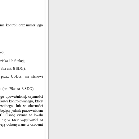
ia kontroli oraz numer jego
roli,
iska lub funkcji,
 79a ust. 6 SDG).
 przez USDG, nie stanowi
 (art. 79a ust. 8 SDG).
ego upoważnionej, czynności
ikowi kontrolowanego, który
wilnego, lub w obecności
iebędący jednak pracownikiem
 KC: Osobę czynną w lokalu
 się w razie wątpliwości za
wają dokonywane z osobami