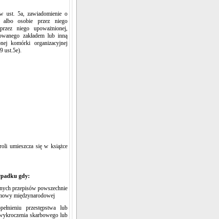
 ust. 5a, zawiadomienie o
 albo osobie przez niego
przez niego upoważnionej,
lowanego zakładem lub inną
nej komórki organizacyjnej
9 ust.5e).
oli umieszcza się w książce
zypadku gdy:
anych przepisów powszechnie
 umowy międzynarodowej
pełnieniu przestępstwa lub
 wykroczenia skarbowego lub