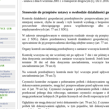
w
- ustawa z dnia 6 września 2001 r. o transporcie drogowym (t.j. Dz.U.2016
Stosownie do przepisów ustawy o swobodzie działalności g
Kontrola działalności gospodarczej przedsiębiorców przeprowadzana jes
niniejszej ustawie, chyba że zasady i tryb kontroli wynikają z bezpoś
powszechnie obowiązującego prawa wspólnotowego albo 
TYCE LUB
międzynarodowych (art. 77 ust.1 SDG).
W zakresie nieuregulowanym w niniejszym rozdziale stosuje się przepisy
Katowice
ust. 2 SDG). Zakres przedmiotowy kontroli działalności gospodarczej
upoważnione do jej przeprowadzenia określają odrębne ustawy (art. 77 ust
lnej
Organy kontroli zawiadamiają przedsiębiorcę o zamiarze wszczęcia kontroli (
Kontrolę wszczyna się nie wcześniej niż po upływie 7 dni i nie później
h rozpatrywanych
dnia doręczenia zawiadomienia o zamiarze wszczęcia kontroli. Jeżeli kont
Inspektora
terminie 30 dni od dnia doręczenia zawiadomienia, wszczęcie k
zawiadomienia (art. 79 ust.4).
 KAR
ości Skarbu
Na wniosek przedsiębiorcy kontrola może być wszczęta przed upływe
ch nałożonych
zawiadomienia (art. 79 ust.5).
Inspektora
Czynności kontrolne związane z pobieraniem próbek i dokonywaniem og
dokonywaniem pomiarów, mogą być przeprowadzane przed upływem term
ust. 4 (art. 79 ust.5a). Czynności związane z pobieraniem próbek i do
ikające z
zującego prawa
przekraczać jednego dnia roboczego, natomiast czynności związane z
UDŻETU
mogą przekraczać kolejnych 24 godzin liczonych od chwili rozpoczęcia tych 
CH
Oględziny nie mogą dotyczyć treści dokumentów (art. 79 ust.5c). Z czynno
trwałych
próbek lub dokonywaniem oględzin, w tym pojazdów, lub dokonywani
wa