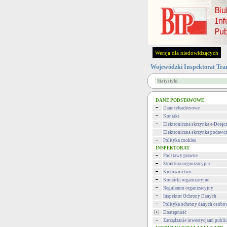
Wersja dla niedowidzących
Wojewódzki Inspektorat Tra
Statystyki
DANE PODSTAWOWE
Dane teleadresowe
Kontakt
Elektroniczna skrzynka e-Doręc
Elektroniczna skrzynka podawc
Polityka cookies
INSPEKTORAT
Podstawy prawne
Struktura organizacyjna
Kierownictwo
Komórki organizacyjne
Regulamin organizacyjny
Inspektor Ochrony Danych
Polityka ochrony danych osob
Dostępność
Zarządzanie inwestycjami publi