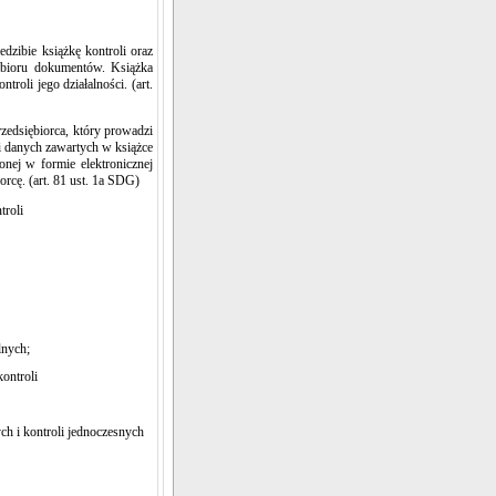
dzibie książkę kontroli oraz
 zbioru dokumentów. Książka
roli jego działalności. (art.
zedsiębiorca, który prowadzi
ji danych zawartych w książce
nej w formie elektronicznej
rcę. (art. 81 ust. 1a SDG)
troli
lnych;
ontroli
h i kontroli jednoczesnych