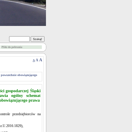
Pliki do pobrania
A
A
A
w powszechnie obowiązującego
ści gospodarczej Śląski
awia ogólny schemat
 obowiązującego prawa
ntrole przedsiębiorców na
 Dz.U.2016.1829),