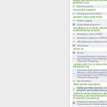
KIERUNKI DZIAŁANIA WITD 
KATOWICACH
Podstawy prawne
POLITYKA JAKOŚCI
Deklaracja polityki jakości
BUDŻET I MAJĄTEK WITD
Budżet i majątek
Sprawozdanie finansowe
INFORMACJE O STAŻU, PRAK
ZATRUDNIENIU W WITD
Informacje o stażu w WITD
Informacje o praktyce w WITD 
ABC Rekrutacji w Służbie Cywi
Oferty pracy
PETYCJE
Petycje
Zbiorcza informacja o petycjac
przez Śląskiego Wojewódzkiego 
Transportu Drogowego
UDZIELANIE ULG W SPŁACIE
PIENIĘŻNYCH
Udzielanie ulg w spłacie należn
Państwa, z tytułu kar pieniężny
przez Śląskiego Wojewódzkiego 
Transportu Drogowego
Inne informacje
PROCEDURY KONTROLI
Ogólne procedury kontroli, wyn
przepisów powszechnie obowią
ZADANIA REALIZOWANE Z B
PAŃSTWA LUB Z PAŃSTWOWY
FUNDUSZY CELOWYCH
Informacja o zakupach środków 
finansowanych z budżetu państ