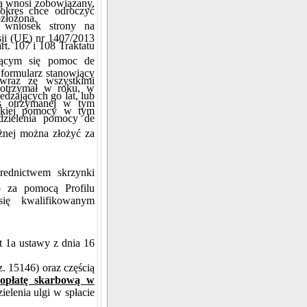
tórą wnosi zobowiązany.
okres chce odroczyć
ozłożona.
wniosek strony na
ji (UE) nr 1407/2013
rt. 107 i 108 Traktatu
ającym się pomoc de
 formularz stanowiący
 wraz ze wszystkimi
 otrzymał w roku, w
dzających go lat, lub
s otrzymanej w tym
takiej pomocy w tym
udzielenia pomocy de
ężnej można złożyć za
rednictwem skrzynki
o za pomocą Profilu
się kwalifikowanym
kt 1a ustawy z dnia 16
z. 15146) oraz częścią
ć opłatę skarbową w
elenia ulgi w spłacie