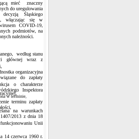
gącą mieć znaczny
anych do uregulowania
 decyzją Śląskiego
o, włączając się w
 wirusem COVID-19,
innych podmiotów, na
nych należności.
zanego, według stanu
ści głównej wraz z
,
dnostka organizacyjna
wiązane do zapłaty
kcja o charakterze
ódzkiego Inspektora
racyjnej,
cona w terminie,
zenie terminu zapłaty
łości,
elana na warunkach
 1407/2013 z dnia 18
o funkcjonowaniu Unii
ia 14 czerwca 1960 r.