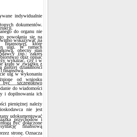
rywane indywidualnie
ożonych dokumentów.
rukcji.
anego do organu nie
go powołania się na
owinno wskazywać na
i finansowej, które
gan ulgi. W ramach
jątkową, obecny stan
kodawcy (np.: zakres
biorstwa) oraz opisać
eży wykazać, czy i w
ie kraju w związku z
 dalszej działalności
 i finansową.
ocie ulg w wykonaniu
leżnione od wniosku
 być szczegółowo
odanie do wiadomości
wy i dopilnowania ich
ści pieniężnej należy
oskodawca nie jest
iązany udokumentować
siążka przychodów i
 mogą być dołączone
ytuację finansową
przez stronę. Oznacza