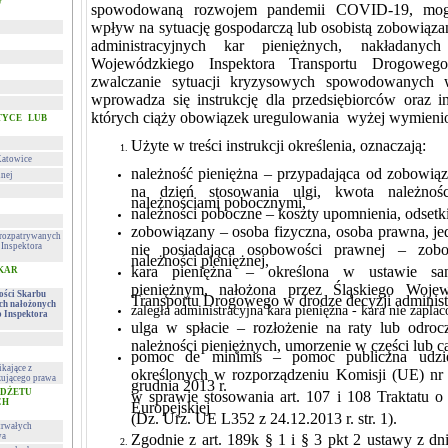
w
spowodowaną rozwojem pandemii COVID-19, mo
wpływ na sytuację gospodarczą lub osobistą zobowiąz
administracyjnych kar pieniężnych, nakładanych
Wojewódzkiego Inspektora Transportu Drogoweg
zwalczanie sytuacji kryzysowych spowodowanych
wprowadza się instrukcję dla przedsiębiorców oraz 
których ciąży obowiązek uregulowania wyżej wymienio
TYCE LUB
Użyte w treści instrukcji określenia, oznaczają:
Katowice
należność pieniężna – przypadająca od zobowią
lnej
na dzień stosowania ulgi, kwota należno
należnościami pobocznymi,
należności poboczne – koszty upomnienia, odsetki
zobowiązany – osoba fizyczna, osoba prawna, je
h rozpatrywanych
Inspektora
nie posiadająca osobowości prawnej – zobo
należności pieniężnej,
kara pieniężna – określona w ustawie san
 KAR
pieniężnym, nałożona przez Śląskiego Wojew
ności Skarbu
Transportu Drogowego w drodze decyzji administ
ych nałożonych
zaległa administracyjna kara pieniężna - kara nie zapla
o Inspektora
ulga w spłacie – rozłożenie na raty lub odroc
należności pieniężnych, umorzenie w części lub ca
pomoc de minimis – pomoc publiczna udzi
kające z
określonych w rozporządzeniu Komisji (UE) nr
ującego prawa
grudnia 2013 r.
UDŻETU
w sprawie stosowania art. 107 i 108 Traktatu 
CH
Europejskiej
(Dz. Urz. UE L352 z 24.12.2013 r. str. 1).
trwałych
wa
Zgodnie z art. 189k § 1 i § 3 pkt 2 ustawy z dn