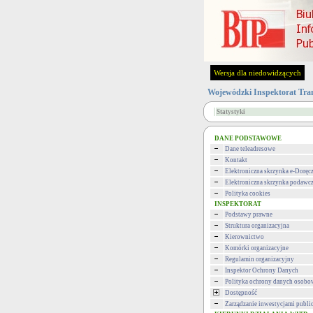
Wersja dla niedowidzących
Wojewódzki Inspektorat Tra
Statystyki
DANE PODSTAWOWE
Dane teleadresowe
Kontakt
Elektroniczna skrzynka e-Doręc
Elektroniczna skrzynka podawc
Polityka cookies
INSPEKTORAT
Podstawy prawne
Struktura organizacyjna
Kierownictwo
Komórki organizacyjne
Regulamin organizacyjny
Inspektor Ochrony Danych
Polityka ochrony danych osob
Dostępność
Zarządzanie inwestycjami publi