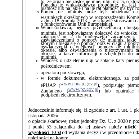
to, że organ nie zastosuje innej ulgi, niż ta, o k
Ponadto to wnioskodawca proponuje, na jaki 
płatność lub na jakie i na ile rat płatność ma być r
Pomoc de minimis może być udzielona na 
warunkach określonych w rozporządzeniu Komis
z dnia 18 grudnia 2013 r. w sprawie stosowania a
o funkcjonowaniu Unii Europejskiej.
Wnioskodawca, będący przedsiębiorcą ubieg
minimis, jest zobowiązany dołączyć do wniosku
załącznik nr 2 do niniejszego zarządzenia,
zaświadczeniami o pomocy de minimis, jakie
którym ubiega się o pomoc, oraz w ciągu 2 poprze
oświadczenia o wielkości pomocy de minimi
okresie, albo oświadczenia o nieotrzymaniu 
okresie, a także informacji niezbędnych do 
minimis.
Wniosek o udzielenie ulgi w spłacie kary pieni
pośrednictwem:
operatora pocztowego,
w formie dokumentu elektronicznego, za poś
www.epuap.gov.pl
ePUAP (
), podpisując pism
www.pz.gov.pl
Zaufanego (
) lub opatrując 
podpisem elektronicznym.
Jednocześnie informuje się, iż zgodnie z art. 1 ust. 1 p
listopada 2006r.
o opłacie skarbowej (tekst jednolity Dz. U. z 2020 r. po
I punkt 53 załącznika do tej ustawy należy
uiści
wysokości 10 zł
od wydania decyzji w przedmiocie udzi
należności na konto: