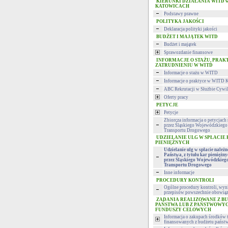
KIERUNKI DZIAŁANIA WITD 
KATOWICACH
Podstawy prawne
POLITYKA JAKOŚCI
Deklaracja polityki jakości
BUDŻET I MAJĄTEK WITD
Budżet i majątek
Sprawozdanie finansowe
INFORMACJE O STAŻU, PRAK
ZATRUDNIENIU W WITD
Informacje o stażu w WITD
Informacje o praktyce w WITD 
ABC Rekrutacji w Służbie Cywi
Oferty pracy
PETYCJE
Petycje
Zbiorcza informacja o petycjac
przez Śląskiego Wojewódzkiego 
Transportu Drogowego
UDZIELANIE ULG W SPŁACIE
PIENIĘŻNYCH
Udzielanie ulg w spłacie należ
Państwa, z tytułu kar pieniężn
przez Śląskiego Wojewódzkieg
Transportu Drogowego
Inne informacje
PROCEDURY KONTROLI
Ogólne procedury kontroli, wyni
przepisów powszechnie obowiąz
ZADANIA REALIZOWANE Z B
PAŃSTWA LUB Z PAŃSTWOWY
FUNDUSZY CELOWYCH
Informacja o zakupach środków 
finansowanych z budżetu państ