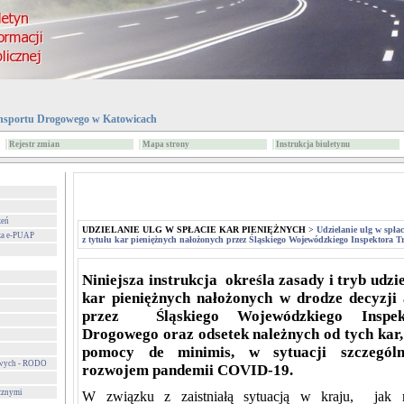
nsportu Drogowego w Katowicach
Rejestr zmian
Mapa strony
Instrukcja biuletynu
zeń
UDZIELANIE ULG W SPŁACIE KAR PIENIĘŻNYCH
>
Udzielanie ulg w spła
za e-PUAP
z tytułu kar pieniężnych nałożonych przez Śląskiego Wojewódzkiego Inspektora 
Niniejsza instrukcja określa zasady i tryb udzie
kar pieniężnych nałożonych w drodze decyzji
przez Śląskiego Wojewódzkiego Inspek
Drogowego oraz odsetek należnych od tych kar, 
pomocy de minimis, w sytuacji szczegól
owych - RODO
rozwojem pandemii COVID-19.
cznymi
W związku z zaistniałą sytuacją w kraju, jak r