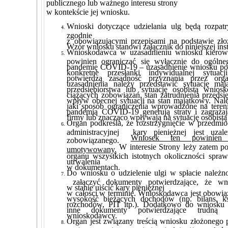
publicznego lub ważnego interesu strony
w kontekście jej wniosku.
Wnioski dotyczące udzielania ulg będą rozpat
zgodnie
z obowiązującymi przepisami na podstawie zł
Wzór wniosku stanowi załącznik do niniejszej inst
Wnioskodawca w uzasadnieniu wniosku kierow
powinien ograniczać się wyłącznie do ogólne
pandemię COVID-19 – uzasadnienie wniosku p
konkretne przesłanki indywidualnej sytuacj
potwierdzą zasadność przyznania przez or
uzasadnienia należy przedstawić sytuację ma
przedsiębiorstwa lub sytuację osobistą wnios
ciążących zobowiązań, stan zatrudnienia przedsię
wpływ obecnej sytuacji na stan majątkowy. Nal
jaki sposób ograniczenia wprowadzone na teren
pandemią COVID-19 generują straty i zagrażają
firmy lub znacząco wpływają na sytuację osobistą
Organ podkreśla, że rozstrzygnięcie w przedmi
administracyjnej kary pieniężnej jest uza
Wniosek ten powinien
zobowiązanego.
W interesie Strony leży zatem p
umotywowany.
organu wszystkich istotnych okoliczności spra
utrwalenia
w dokumentach.
Do wniosku o udzielenie ulgi w spłacie należno
załączyć dokumenty potwierdzające, że wni
w stanie uiścić kary pieniężnej
w całości w terminie. Wnioskodawca jest obow
wysokość bieżących dochodów (np. bilans, k
rozchodów, PIT itp.). Dodatkowo do wniosku
inne dokumenty potwierdzające trudną s
wnioskodawcy.
Organ jest związany treścią wniosku złożonego 