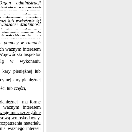
Organ administracji
pieniężną, na wniosek
interesem publicznym
ić ulg w wykonaniu
) odroczenie terminu
nej lub rozłożenie jej
wadzącej działalność
§ 1 ulg w wykonaniu
2) stanowią pomoc de
lub rybołówstwie – w
ednio obowiązujących
ych pomocy w ramach
ych
ważnym interesem
 Wojewódzki Inspektor
ulg w wykonaniu
 kary pieniężnej lub
cyjnej kary pieniężnej
ści lub części,
.
 pieniężnej ma formę
ę ważnym interesem
wagę min. szczególne
nansową wnioskodawcy
.
ozpatrzenia materiału
nia ważnego interesu