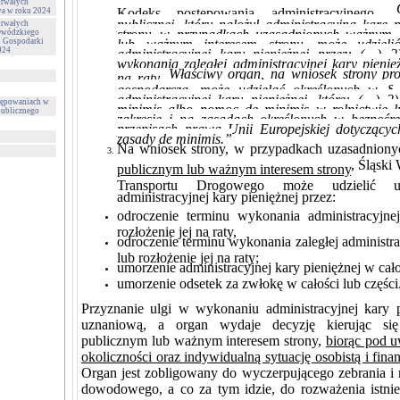
trwałych
Kodeks postępowania administracyjnego „
wa w roku 2024
publicznej, który nałożył administracyjną karę 
trwałych
strony, w przypadkach uzasadnionych ważnym 
ewódzkiego
i Gospodarki
lub ważnym interesem strony, może udziel
024
administracyjnej kary pieniężnej przez: (…) 2
wykonania zaległej administracyjnej kary pienięż
Właściwy organ, na wniosek strony pro
na raty.
gospodarczą, może udzielać określonych w 
administracyjnej kary pieniężnej, które: (…) 
tępowaniach w
minimis albo pomoc de minimis w rolnictwie 
publicznego
zakresie i na zasadach określonych w bezpośr
przepisach prawa Unii Europejskiej dotycząc
zasady de minimis.”
Na wniosek strony, w przypadkach uzasadnion
, Śląski
publicznym lub ważnym interesem strony
Transportu Drogowego
może udzielić 
administracyjnej kary pieniężnej przez:
odroczenie terminu wykonania administracyjnej
rozłożenie jej na raty,
odroczenie terminu wykonania zaległej administra
lub rozłożenie jej na raty;
umorzenie administracyjnej kary pieniężnej w cało
umorzenie odsetek za zwłokę w całości lub części
Przyznanie ulgi w wykonaniu administracyjnej kary
uznaniową, a organ wydaje decyzję kierując si
publicznym lub ważnym interesem strony,
biorąc pod u
okoliczności oraz indywidualną sytuację osobistą i fi
Organ jest zobligowany do wyczerpującego zebrania i r
dowodowego, a co za tym idzie, do rozważenia istnie