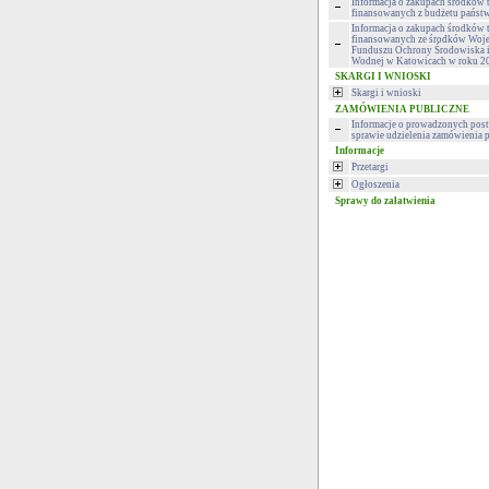
Informacja o zakupach środków 
finansowanych z budżetu państ
Informacja o zakupach środków 
finansowanych ze środków Woj
Funduszu Ochrony Środowiska 
Wodnej w Katowicach w roku 2
SKARGI I WNIOSKI
Skargi i wnioski
ZAMÓWIENIA PUBLICZNE
Informacje o prowadzonych pos
sprawie udzielenia zamówienia 
Informacje
Przetargi
Ogłoszenia
Sprawy do załatwienia