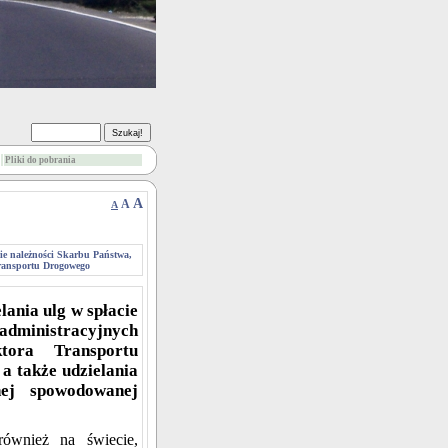
Pliki do pobrania
A
A
A
cie należności Skarbu Państwa,
Transportu Drogowego
lania ulg w spłacie
 administracyjnych
tora Transportu
a także udzielania
nej spowodowanej
ównież na świecie,