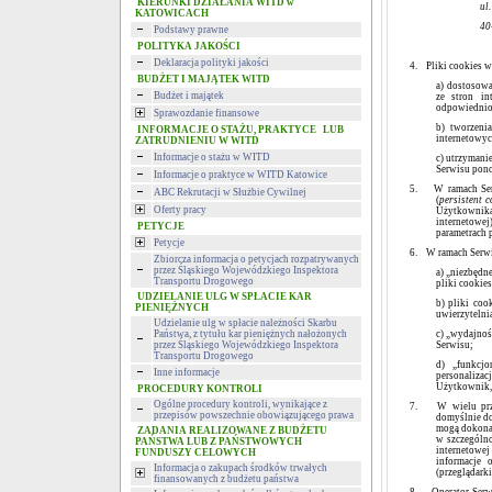
KIERUNKI DZIAŁANIA WITD w
ul
KATOWICACH
40
Podstawy prawne
POLITYKA JAKOŚCI
Deklaracja polityki jakości
4.
Pliki cookies 
BUDŻET I MAJĄTEK WITD
a) dostosowa
Budżet i majątek
ze stron in
odpowiednio 
Sprawozdanie finansowe
b) tworzeni
INFORMACJE O STAŻU, PRAKTYCE LUB
internetowych
ZATRUDNIENIU W WITD
Informacje o stażu w WITD
c) utrzymani
Serwisu pono
Informacje o praktyce w WITD Katowice
5.
W ramach Ser
ABC Rekrutacji w Służbie Cywilnej
(
persistent c
Oferty pracy
Użytkownika 
internetowej
PETYCJE
parametrach 
Petycje
6.
W ramach Serwi
Zbiorcza informacja o petycjach rozpatrywanych
przez Śląskiego Wojewódzkiego Inspektora
a) „niezbędn
Transportu Drogowego
pliki cookie
UDZIELANIE ULG W SPŁACIE KAR
b) pliki co
PIENIĘŻNYCH
uwierzytelni
Udzielanie ulg w spłacie należności Skarbu
Państwa, z tytułu kar pieniężnych nałożonych
c) „wydajnoś
przez Śląskiego Wojewódzkiego Inspektora
Serwisu;
Transportu Drogowego
d) „funkcjo
Inne informacje
personaliza
Użytkownik, 
PROCEDURY KONTROLI
Ogólne procedury kontroli, wynikające z
7.
W wielu prz
przepisów powszechnie obowiązującego prawa
domyślnie d
mogą dokonać
ZADANIA REALIZOWANE Z BUDŻETU
w szczególn
PAŃSTWA LUB Z PAŃSTWOWYCH
internetowe
FUNDUSZY CELOWYCH
informacje 
Informacja o zakupach środków trwałych
(przeglądarki
finansowanych z budżetu państwa