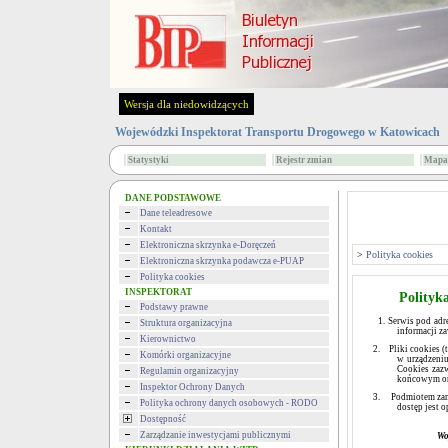
Wersja dla niedowidzących
Wojewódzki Inspektorat Transportu Drogowego w Katowicach
Statystyki
Rejestr zmian
Mapa 
DANE PODSTAWOWE
Dane teleadresowe
Kontakt
Elektroniczna skrzynka e-Doręczeń
>
Polityka cookies
Elektroniczna skrzynka podawcza e-PUAP
Polityka cookies
INSPEKTORAT
Polityk
Podstawy prawne
1. Serwis pod ad
Struktura organizacyjna
informacji z
Kierownictwo
2.
Pliki cookies 
Komórki organizacyjne
w urządzeni
Cookies zazw
Regulamin organizacyjny
końcowym or
Inspektor Ochrony Danych
3.
Podmiotem zam
Polityka ochrony danych osobowych - RODO
dostęp jest o
Dostępność
Zarządzanie inwestycjami publicznymi
Wo