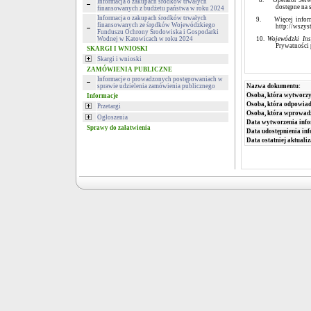
8.
Operator Serw
Informacja o zakupach środków trwałych
dostępne na 
finansowanych z budżetu państwa w roku 2024
Informacja o zakupach środków trwałych
9.
Więcej infor
finansowanych ze środków Wojewódzkiego
http://wszys
Funduszu Ochrony Środowiska i Gospodarki
Wodnej w Katowicach w roku 2024
10.
Wojewódzki In
Prywatności 
SKARGI I WNIOSKI
Skargi i wnioski
ZAMÓWIENIA PUBLICZNE
Informacje o prowadzonych postępowaniach w
sprawie udzielenia zamówienia publicznego
Nazwa dokumentu:
Osoba, która wytworzy
Informacje
Osoba, która odpowiada
Przetargi
Osoba, która wprowad
Ogłoszenia
Data wytworzenia info
Sprawy do załatwienia
Data udostępnienia inf
Data ostatniej aktualiz