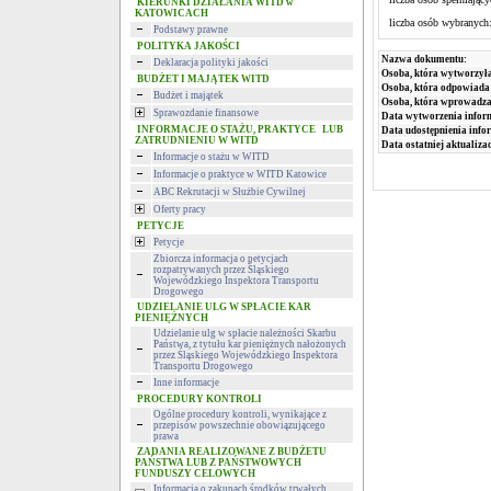
KIERUNKI DZIAŁANIA WITD w
KATOWICACH
liczba osób wybranyc
Podstawy prawne
POLITYKA JAKOŚCI
Nazwa dokumentu:
Deklaracja polityki jakości
Osoba, która wytworzyła
BUDŻET I MAJĄTEK WITD
Osoba, która odpowiada 
Budżet i majątek
Osoba, która wprowadza
Sprawozdanie finansowe
Data wytworzenia infor
INFORMACJE O STAŻU, PRAKTYCE LUB
Data udostępnienia info
ZATRUDNIENIU W WITD
Data ostatniej aktualizac
Informacje o stażu w WITD
Informacje o praktyce w WITD Katowice
ABC Rekrutacji w Służbie Cywilnej
Oferty pracy
PETYCJE
Petycje
Zbiorcza informacja o petycjach
rozpatrywanych przez Śląskiego
Wojewódzkiego Inspektora Transportu
Drogowego
UDZIELANIE ULG W SPŁACIE KAR
PIENIĘŻNYCH
Udzielanie ulg w spłacie należności Skarbu
Państwa, z tytułu kar pieniężnych nałożonych
przez Śląskiego Wojewódzkiego Inspektora
Transportu Drogowego
Inne informacje
PROCEDURY KONTROLI
Ogólne procedury kontroli, wynikające z
przepisów powszechnie obowiązującego
prawa
ZADANIA REALIZOWANE Z BUDŻETU
PAŃSTWA LUB Z PAŃSTWOWYCH
FUNDUSZY CELOWYCH
Informacja o zakupach środków trwałych