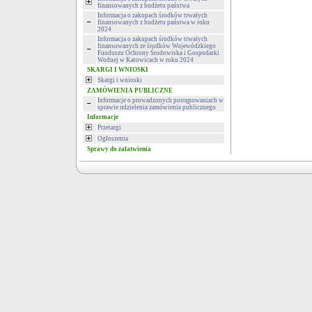
finansowanych z budżetu państwa
Informacja o zakupach środków trwałych
finansowanych z budżetu państwa w roku
2024
Informacja o zakupach środków trwałych
finansowanych ze środków Wojewódzkiego
Funduszu Ochrony Środowiska i Gospodarki
Wodnej w Katowicach w roku 2024
SKARGI I WNIOSKI
Skargi i wnioski
ZAMÓWIENIA PUBLICZNE
Informacje o prowadzonych postępowaniach w
sprawie udzielenia zamówienia publicznego
Informacje
Przetargi
Ogłoszenia
Sprawy do załatwienia