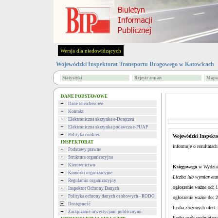
Wersja dla niedowidzących
Wojewódzki Inspektorat Transportu Drogowego w Katowicach
Statystyki
Rejestr zmian
Mapa 
DANE PODSTAWOWE
Dane teleadresowe
Kontakt
Elektroniczna skrzynka e-Doręczeń
Elektroniczna skrzynka podawcza e-PUAP
Polityka cookies
Wojewódzki Inspekto
INSPEKTORAT
informuje o rezultatach
Podstawy prawne
Struktura organizacyjna
Kierownictwo
Księgowego
w Wydzia
Komórki organizacyjne
Liczba lub wymiar etat
Regulamin organizacyjny
ogłoszenie ważne od: 
Inspektor Ochrony Danych
Polityka ochrony danych osobowych - RODO
ogłoszenie ważne do: 
Dostępność
liczba złożonych ofert
Zarządzanie inwestycjami publicznymi
liczba osób spełniają