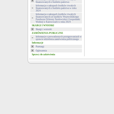
finansowanych z budżetu państwa
Informacja o zakupach środków trwałych
finansowanych z budżetu państwa w roku
2024
Informacja o zakupach środków trwałych
finansowanych ze środków Wojewódzkiego
Funduszu Ochrony Środowiska i Gospodarki
Wodnej w Katowicach w roku 2024
SKARGI I WNIOSKI
Skargi i wnioski
ZAMÓWIENIA PUBLICZNE
Informacje o prowadzonych postępowaniach w
sprawie udzielenia zamówienia publicznego
Informacje
Przetargi
Ogłoszenia
Sprawy do załatwienia