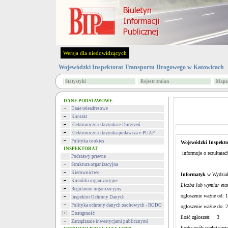
Wersja dla niedowidzących
Wojewódzki Inspektorat Transportu Drogowego w Katowicach
Statystyki
Rejestr zmian
Mapa 
DANE PODSTAWOWE
Dane teleadresowe
Kontakt
Elektroniczna skrzynka e-Doręczeń
Elektroniczna skrzynka podawcza e-PUAP
Polityka cookies
Wojewódzki Inspekto
INSPEKTORAT
informuje o rezultatac
Podstawy prawne
Struktura organizacyjna
Kierownictwo
Informatyk
w Wydzial
Komórki organizacyjne
Liczba lub wymiar etat
Regulamin organizacyjny
ogłoszenie ważne od: 
Inspektor Ochrony Danych
Polityka ochrony danych osobowych - RODO
ogłoszenie ważne do: 
Dostępność
ilość zgłoszeń: 3
Zarządzanie inwestycjami publicznymi
liczba osób spełniaj