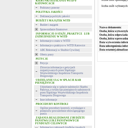
KIERUNKI DZIAŁANIA WITD w
KATOWICACH
liczba osób wybrany
Podstawy prawne
POLITYKA JAKOŚCI
Deklaracja polityki jakości
BUDŻET I MAJĄTEK WITD
Budżet i majątek
Nazwa dokumentu:
Sprawozdanie finansowe
Osoba, która wytworzyła
INFORMACJE O STAŻU, PRAKTYCE LUB
Osoba, która odpowiada 
ZATRUDNIENIU W WITD
Osoba, która wprowadza
Informacje o stażu w WITD
Data wytworzenia infor
Informacje o praktyce w WITD Katowice
Data udostępnienia info
Data ostatniej aktualizac
ABC Rekrutacji w Służbie Cywilnej
Oferty pracy
PETYCJE
Petycje
Zbiorcza informacja o petycjach
rozpatrywanych przez Śląskiego
Wojewódzkiego Inspektora Transportu
Drogowego
UDZIELANIE ULG W SPŁACIE KAR
PIENIĘŻNYCH
Udzielanie ulg w spłacie należności Skarbu
Państwa, z tytułu kar pieniężnych nałożonych
przez Śląskiego Wojewódzkiego Inspektora
Transportu Drogowego
Inne informacje
PROCEDURY KONTROLI
Ogólne procedury kontroli, wynikające z
przepisów powszechnie obowiązującego
prawa
ZADANIA REALIZOWANE Z BUDŻETU
PAŃSTWA LUB Z PAŃSTWOWYCH
FUNDUSZY CELOWYCH
Informacja o zakupach środków trwałych