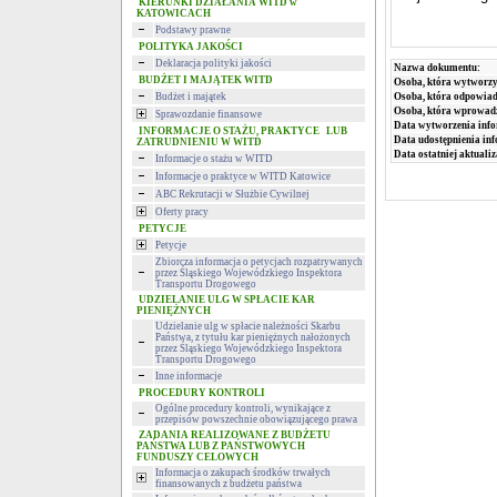
KIERUNKI DZIAŁANIA WITD w
KATOWICACH
Podstawy prawne
POLITYKA JAKOŚCI
Deklaracja polityki jakości
Nazwa dokumentu:
BUDŻET I MAJĄTEK WITD
Osoba, która wytworzy
Budżet i majątek
Osoba, która odpowiada
Osoba, która wprowad
Sprawozdanie finansowe
Data wytworzenia info
INFORMACJE O STAŻU, PRAKTYCE LUB
Data udostępnienia inf
ZATRUDNIENIU W WITD
Data ostatniej aktualiz
Informacje o stażu w WITD
Informacje o praktyce w WITD Katowice
ABC Rekrutacji w Służbie Cywilnej
Oferty pracy
PETYCJE
Petycje
Zbiorcza informacja o petycjach rozpatrywanych
przez Śląskiego Wojewódzkiego Inspektora
Transportu Drogowego
UDZIELANIE ULG W SPŁACIE KAR
PIENIĘŻNYCH
Udzielanie ulg w spłacie należności Skarbu
Państwa, z tytułu kar pieniężnych nałożonych
przez Śląskiego Wojewódzkiego Inspektora
Transportu Drogowego
Inne informacje
PROCEDURY KONTROLI
Ogólne procedury kontroli, wynikające z
przepisów powszechnie obowiązującego prawa
ZADANIA REALIZOWANE Z BUDŻETU
PAŃSTWA LUB Z PAŃSTWOWYCH
FUNDUSZY CELOWYCH
Informacja o zakupach środków trwałych
finansowanych z budżetu państwa