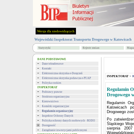
Wersja dla niedowidzących
Wojewódzki Inspektorat Transportu Drogowego w Katowicach
Statystyki
Rejestr zmian
Mapa 
DANE PODSTAWOWE
Dane teleadresowe
Kontakt
Elektroniczna skrzynka e-Doręczeń
INSPEKTORAT
>
R
Elektroniczna skrzynka podawcza e-PUAP
Polityka cookies
INSPEKTORAT
Regulamin O
Podstawy prawne
Drogowego w
Struktura organizacyjna
Kierownictwo
Regulamin Org
Komórki organizacyjne
Katowicach po
Regulamin organizacyjny
Drogowego zost
Inspektor Ochrony Danych
Po zatwierdze
Polityka ochrony danych osobowych - RODO
Śląskiego Woje
Dostępność
sierpnia 200
Zarządzanie inwestycjami publicznymi
Wojewódzkiego 