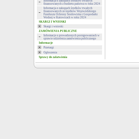
Informacja o zakupach środków trwałych
finansowanych z budżetu państwa w roku 2024
Informacja o zakupach środków trwałych
finansowanych ze środków Wojewódzkiego
Funduszu Ochrony Środowiska i Gospodarki
Wodnej w Katowicach w roku 2024
SKARGI I WNIOSKI
Skargi i wnioski
ZAMÓWIENIA PUBLICZNE
Informacje o prowadzonych postępowaniach w
sprawie udzielenia zamówienia publicznego
Informacje
Przetargi
Ogłoszenia
Sprawy do załatwienia