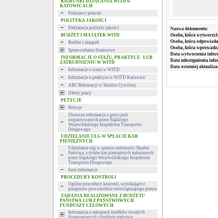
KIERUNKI DZIAŁANIA WITD w
KATOWICACH
Podstawy prawne
POLITYKA JAKOŚCI
Deklaracja polityki jakości
Nazwa dokumentu:
BUDŻET I MAJĄTEK WITD
Osoba, która wytworzył
Osoba, która odpowiada 
Budżet i majątek
Osoba, która wprowadza
Sprawozdanie finansowe
Data wytworzenia infor
INFORMACJE O STAŻU, PRAKTYCE LUB
Data udostępnienia info
ZATRUDNIENIU W WITD
Data ostatniej aktualiza
Informacje o stażu w WITD
Informacje o praktyce w WITD Katowice
ABC Rekrutacji w Służbie Cywilnej
Oferty pracy
PETYCJE
Petycje
Zbiorcza informacja o petycjach
rozpatrywanych przez Śląskiego
Wojewódzkiego Inspektora Transportu
Drogowego
UDZIELANIE ULG W SPŁACIE KAR
PIENIĘŻNYCH
Udzielanie ulg w spłacie należności Skarbu
Państwa, z tytułu kar pieniężnych nałożonych
przez Śląskiego Wojewódzkiego Inspektora
Transportu Drogowego
Inne informacje
PROCEDURY KONTROLI
Ogólne procedury kontroli, wynikające z
przepisów powszechnie obowiązującego prawa
ZADANIA REALIZOWANE Z BUDŻETU
PAŃSTWA LUB Z PAŃSTWOWYCH
FUNDUSZY CELOWYCH
Informacja o zakupach środków trwałych
finansowanych z budżetu państwa