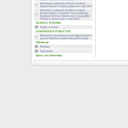
Informacja o zakupach środków trwałych
finansowanych z budżetu państwa w roku 2024
Informacja o zakupach środków trwałych
finansowanych ze środków Wojewódzkiego
Funduszu Ochrony Środowiska i Gospodarki
Wodnej w Katowicach w roku 2024
SKARGI I WNIOSKI
Skargi i wnioski
ZAMÓWIENIA PUBLICZNE
Informacje o prowadzonych postępowaniach w
sprawie udzielenia zamówienia publicznego
Informacje
Przetargi
Ogłoszenia
Sprawy do załatwienia