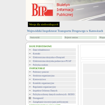
Wersja dla niedowidzących
Wojewódzki Inspektorat Transportu Drogowego w Katowicach
Statystyki
Rejestr zmian
Mapa 
DANE PODSTAWOWE
Dane teleadresowe
Kontakt
Elektroniczna skrzynka e-Doręczeń
Elektroniczna skrzynka podawcza e-PUAP
Polityka cookies
INSPEKTORAT
Podstawy prawne
Struktura organizacyjna
Kierownictwo
Komórki organizacyjne
Regulamin organizacyjny
Inspektor Ochrony Danych
Polityka ochrony danych osobowych - RODO
Dostępność
Zarządzanie inwestycjami publicznymi