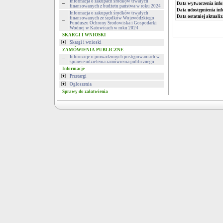
Informacja o zakupach środków trwałych
Data wytworzenia info
finansowanych z budżetu państwa w roku 2024
Data udostępnienia inf
Informacja o zakupach środków trwałych
Data ostatniej aktualiz
finansowanych ze środków Wojewódzkiego
Funduszu Ochrony Środowiska i Gospodarki
Wodnej w Katowicach w roku 2024
SKARGI I WNIOSKI
Skargi i wnioski
ZAMÓWIENIA PUBLICZNE
Informacje o prowadzonych postępowaniach w
sprawie udzielenia zamówienia publicznego
Informacje
Przetargi
Ogłoszenia
Sprawy do załatwienia