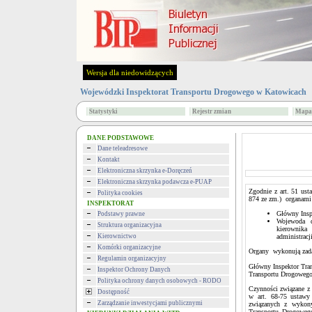
Wersja dla niedowidzących
Wojewódzki Inspektorat Transportu Drogowego w Katowicach
Statystyki
Rejestr zmian
Mapa 
DANE PODSTAWOWE
Dane teleadresowe
Kontakt
Elektroniczna skrzynka e-Doręczeń
Elektroniczna skrzynka podawcza e-PUAP
Zgodnie z art. 51 ust
Polityka cookies
874 ze zm.) organami 
INSPEKTORAT
Główny Insp
Podstawy prawne
Wojewoda d
Struktura organizacyjna
kierownika
Kierownictwo
administracj
Komórki organizacyjne
Organy wykonują zadan
Regulamin organizacyjny
Główny Inspektor Tran
Inspektor Ochrony Danych
Transportu Drogowego
Polityka ochrony danych osobowych - RODO
Czynności związane z 
Dostępność
w art. 68-75 ustawy
Zarządzanie inwestycjami publicznymi
związanych z wykony
Transportu Drogoweg