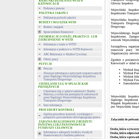
KIERUNKI DZIAŁANIA WITD w
Główny Inspektor.
KATOWICACH
Podstawy prawne
Wojewódzki Inspekt
POLITYKA JAKOŚCI
Inspektoratu Transpor
Deklaracja polityki jakości
Wojewódzka Inspekcj
BUDŻET I MAJĄTEK WITD
Transportu Drogowego
Drogowego.
Budżet i majątek
Sprawozdanie finansowe
Wojewódzkiego Inspe
Inspektorem. Zastęp
INFORMACJE O STAŻU, PRAKTYCE LUB
ZATRUDNIENIU W WITD
wniosek Wojewódzkieg
Informacje o stażu w WITD
Szczegółową organiz
Informacje o praktyce w WITD Katowice
stanowisk pracy Wo
Organizacyjny zatwier
ABC Rekrutacji w Służbie Cywilnej
Oferty pracy
Zgodnie z postanowi
Katowicach w skład tu
PETYCJE
Petycje
Wydział Insp
Wydział Pra
Zbiorcza informacja o petycjach rozpatrywanych
przez Śląskiego Wojewódzkiego Inspektora
Wydział Adm
Transportu Drogowego
Wydział Fin
Samodzielne
UDZIELANIE ULG W SPŁACIE KAR
PIENIĘŻNYCH
Udzielanie ulg w spłacie należności Skarbu
Państwa, z tytułu kar pieniężnych nałożonych
Wojewódzki Inspekt
przez Śląskiego Wojewódzkiego Inspektora
śląskiego. Inspektor
Transportu Drogowego
Majątek Inspektoratu 
Inne informacje
jest Wojewódzki Inspe
PROCEDURY KONTROLI
Ogólne procedury kontroli, wynikające z
przepisów powszechnie obowiązującego prawa
Załączniki do pobrani
ZADANIA REALIZOWANE Z BUDŻETU
PAŃSTWA LUB Z PAŃSTWOWYCH
FUNDUSZY CELOWYCH
Osoba, która wytworzy
Informacja o zakupach środków trwałych
Osoba, która odpowiada
finansowanych z budżetu państwa
Osoba, która wprowad