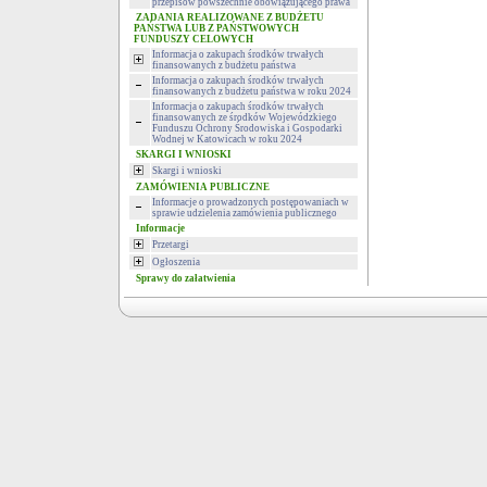
przepisów powszechnie obowiązującego prawa
ZADANIA REALIZOWANE Z BUDŻETU
PAŃSTWA LUB Z PAŃSTWOWYCH
FUNDUSZY CELOWYCH
Informacja o zakupach środków trwałych
finansowanych z budżetu państwa
Informacja o zakupach środków trwałych
finansowanych z budżetu państwa w roku 2024
Informacja o zakupach środków trwałych
finansowanych ze środków Wojewódzkiego
Funduszu Ochrony Środowiska i Gospodarki
Wodnej w Katowicach w roku 2024
SKARGI I WNIOSKI
Skargi i wnioski
ZAMÓWIENIA PUBLICZNE
Informacje o prowadzonych postępowaniach w
sprawie udzielenia zamówienia publicznego
Informacje
Przetargi
Ogłoszenia
Sprawy do załatwienia