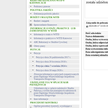
KIERUNKI DZIAŁANIA WITD w
została udzielo
KATOWICACH
Podstawy prawne
POLITYKA JAKOŚCI
Deklaracja polityki jakości
BUDŻET I MAJĄTEK WITD
Budżet i majątek
Załączniki do pobrani
Sprawozdanie finansowe
2024-09-17 13:01:0
INFORMACJE O STAŻU, PRAKTYCE LUB
ZATRUDNIENIU W WITD
Ilość odwiedzin:
Informacje o stażu w WITD
Nazwa dokumentu:
Informacje o praktyce w WITD Katowice
Osoba, która wytworzy
ABC Rekrutacji w Służbie Cywilnej
Osoba, która odpowiada
Osoba, która wprowad
Oferty pracy
Data wytworzenia info
PETYCJE
Data udostępnienia inf
Petycje
Data ostatniej aktualiz
Petycja z dnia 26 października 2017 r.
Petycja z dnia 20 kwietnia 2018 r.
Petycja z dnia 7 września 2024 r.
Petycja z dnia 18 maja 2026 r.
Zbiorcza informacja o petycjach rozpatrywanych
przez Śląskiego Wojewódzkiego Inspektora
Transportu Drogowego
UDZIELANIE ULG W SPŁACIE KAR
PIENIĘŻNYCH
Udzielanie ulg w spłacie należności Skarbu
Państwa, z tytułu kar pieniężnych nałożonych
przez Śląskiego Wojewódzkiego Inspektora
Transportu Drogowego
Inne informacje
PROCEDURY KONTROLI
Ogólne procedury kontroli, wynikające z