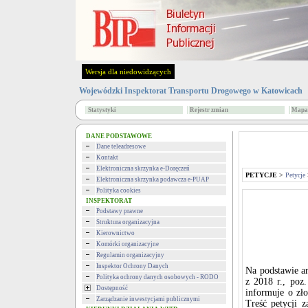
Wersja dla niedowidzących
Wojewódzki Inspektorat Transportu Drogowego w Katowicach
Statystyki
Rejestr zmian
Mapa 
DANE PODSTAWOWE
Dane teleadresowe
Kontakt
Elektroniczna skrzynka e-Doręczeń
PETYCJE
>
Petycje
Elektroniczna skrzynka podawcza e-PUAP
Polityka cookies
INSPEKTORAT
Podstawy prawne
Struktura organizacyjna
Kierownictwo
Komórki organizacyjne
Regulamin organizacyjny
Inspektor Ochrony Danych
Na podstawie ar
Polityka ochrony danych osobowych - RODO
z 2018 r., poz
Dostępność
informuje o zło
Zarządzanie inwestycjami publicznymi
Treść petycji 