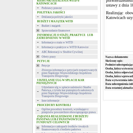
potwierdzeniem
KIERUNKI DZIAŁANIA WITD w
KATOWICACH
ustawy z dnia 1
Podstawy prawne
Realizując ob
POLITYKA JAKOŚCI
Deklaracja polityki jakości
Katowicach uzys
BUDŻET I MAJĄTEK WITD
Budżet i majątek
Sprawozdanie finansowe
INFORMACJE O STAŻU, PRAKTYCE LUB
ZATRUDNIENIU W WITD
Informacje o stażu w WITD
Informacje o praktyce w WITD Katowice
ABC Rekrutacji w Służbie Cywilnej
Oferty pracy
Nazwa dokumentu:
Skrócony opis:
PETYCJE
Podmiot udostępniając
Petycje
Osoba, która wytworzy
Zbiorcza informacja o petycjach rozpatrywanych
Osoba, która odpowiada
przez Śląskiego Wojewódzkiego Inspektora
Transportu Drogowego
Osoba, która wprowad
UDZIELANIE ULG W SPŁACIE KAR
Data wytworzenia info
PIENIĘŻNYCH
Data udostępnienia inf
Udzielanie ulg w spłacie należności Skarbu
Data ostatniej aktualiz
Państwa, z tytułu kar pieniężnych nałożonych
przez Śląskiego Wojewódzkiego Inspektora
Transportu Drogowego
Inne informacje
PROCEDURY KONTROLI
Ogólne procedury kontroli, wynikające z
przepisów powszechnie obowiązującego prawa
ZADANIA REALIZOWANE Z BUDŻETU
PAŃSTWA LUB Z PAŃSTWOWYCH
FUNDUSZY CELOWYCH
Informacja o zakupach środków trwałych
finansowanych z budżetu państwa