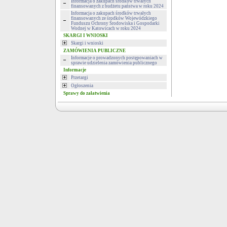
Informacja o zakupach środków trwałych
finansowanych z budżetu państwa w roku 2024
Informacja o zakupach środków trwałych
finansowanych ze środków Wojewódzkiego
Funduszu Ochrony Środowiska i Gospodarki
Wodnej w Katowicach w roku 2024
SKARGI I WNIOSKI
Skargi i wnioski
ZAMÓWIENIA PUBLICZNE
Informacje o prowadzonych postępowaniach w
sprawie udzielenia zamówienia publicznego
Informacje
Przetargi
Ogłoszenia
Sprawy do załatwienia