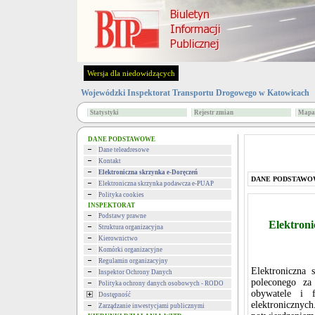
Wersja dla niedowidzących
Wojewódzki Inspektorat Transportu Drogowego w Katowicach
Statystyki
Rejestr zmian
Mapa 
DANE PODSTAWOWE
Dane teleadresowe
Kontakt
Elektroniczna skrzynka e-Doręczeń
DANE PODSTAWO
Elektroniczna skrzynka podawcza e-PUAP
Polityka cookies
INSPEKTORAT
Podstawy prawne
Elektron
Struktura organizacyjna
Kierownictwo
Komórki organizacyjne
Regulamin organizacyjny
Elektroniczna 
Inspektor Ochrony Danych
poleconego za
Polityka ochrony danych osobowych - RODO
obywatele i 
Dostępność
elektronicznyc
Zarządzanie inwestycjami publicznymi